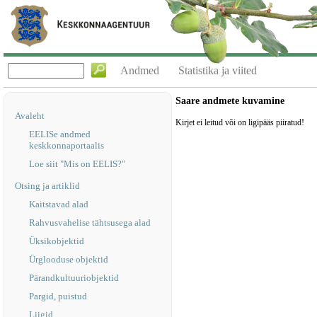
Andmed
Statistika ja viited
Saare andmete kuvamine
Avaleht
Kirjet ei leitud või on ligipääs piiratud!
EELISe andmed
keskkonnaportaalis
Loe siit "Mis on EELIS?"
Otsing ja artiklid
Kaitstavad alad
Rahvusvahelise tähtsusega alad
Üksikobjektid
Ürglooduse objektid
Pärandkultuuriobjektid
Pargid, puistud
Liigid