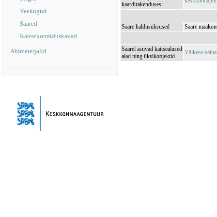
keskkonnaporta
kaardirakenduses:
Veekogud
Saared
Saare haldusüksused
Saare maakond
Kaitsekorralduskavad
Saarel asuvad kaitsealused
Abimaterjalid
Väikese väin
alad ning üksikobjektid