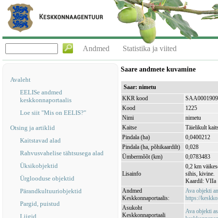
Andmed
Statistika ja viited
Saare andmete kuvamine
Avaleht
Saar: nimetu
EELISe andmed
KKR kood
SAA0001909
keskkonnaportaalis
Kood
1225
Loe siit "Mis on EELIS?"
Nimi
nimetu
Otsing ja artiklid
Kaitse
Täielikult kait
Pindala (ha)
0,0400212
Kaitstavad alad
Pindala (ha, põhikaardilt)
0,028
Rahvusvahelise tähtsusega alad
Ümbermõõt (km)
0,0783483
Üksikobjektid
0,2 km väikes
Lisainfo
sihis, kivine.
Ürglooduse objektid
Kaardil: VIIa
Pärandkultuuriobjektid
Andmed
Ava objekti 
Keskkonnaportaalis:
https://keskko
Pargid, puistud
Asukoht
Ava objekti a
Keskkonnaportaali
Liigid