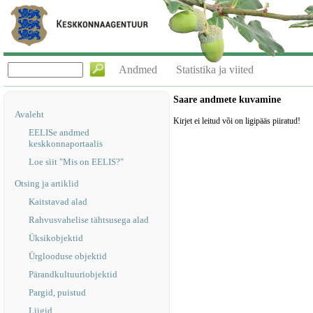
Andmed
Statistika ja viited
Saare andmete kuvamine
Avaleht
Kirjet ei leitud või on ligipääs piiratud!
EELISe andmed
keskkonnaportaalis
Loe siit "Mis on EELIS?"
Otsing ja artiklid
Kaitstavad alad
Rahvusvahelise tähtsusega alad
Üksikobjektid
Ürglooduse objektid
Pärandkultuuriobjektid
Pargid, puistud
Liigid