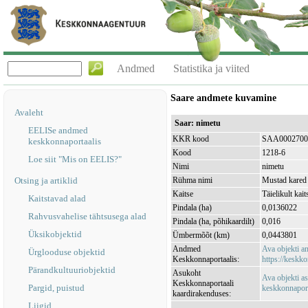
Andmed
Statistika ja viited
Saare andmete kuvamine
Avaleht
Saar: nimetu
EELISe andmed
KKR kood
SAA0002700
keskkonnaportaalis
Kood
1218-6
Loe siit "Mis on EELIS?"
Nimi
nimetu
Otsing ja artiklid
Rühma nimi
Mustad kared
Kaitse
Täielikult kait
Kaitstavad alad
Pindala (ha)
0,0136022
Rahvusvahelise tähtsusega alad
Pindala (ha, põhikaardilt)
0,016
Üksikobjektid
Ümbermõõt (km)
0,0443801
Andmed
Ava objekti 
Ürglooduse objektid
Keskkonnaportaalis:
https://keskko
Pärandkultuuriobjektid
Asukoht
Ava objekti a
Keskkonnaportaali
Pargid, puistud
keskkonnaporta
kaardirakenduses:
Liigid