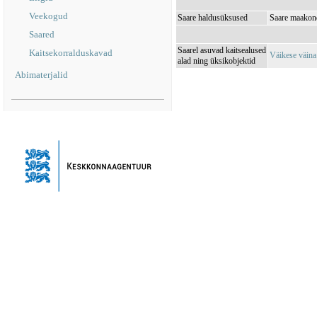
Veekogud
Saare haldusüksused
Saare maakond
Saared
Saarel asuvad kaitsealused
Kaitsekorralduskavad
Väikese väin
alad ning üksikobjektid
Abimaterjalid