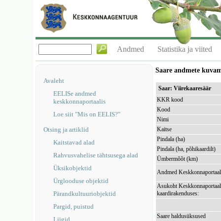
Andmed
Statistika ja viited
Saare andmete kuva
Avaleht
Saar: Viirekaaresäär
EELISe andmed
KKR kood
keskkonnaportaalis
Kood
Loe siit "Mis on EELIS?"
Nimi
Otsing ja artiklid
Kaitse
Pindala (ha)
Kaitstavad alad
Pindala (ha, põhikaardilt)
Rahvusvahelise tähtsusega alad
Ümbermõõt (km)
Üksikobjektid
Andmed Keskkonnaportaal
Ürglooduse objektid
Asukoht Keskkonnaportaal
Pärandkultuuriobjektid
kaardirakenduses:
Pargid, puistud
Saare haldusüksused
Liigid