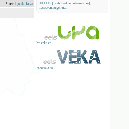
©EELIS (Eesti looduse infosüsteem),
Seosed:
peida
,
kuva
Keskkonnaagentuur
lva.eelis.ee
veka.eelis.ee