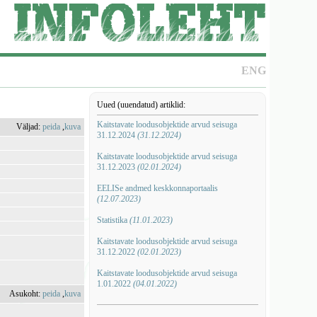
ENG
Uued (uuendatud) artiklid:
Kaitstavate loodusobjektide arvud seisuga
Väljad:
peida
,
kuva
31.12.2024
(31.12.2024)
Kaitstavate loodusobjektide arvud seisuga
31.12.2023
(02.01.2024)
EELISe andmed keskkonnaportaalis
(12.07.2023)
Statistika
(11.01.2023)
Kaitstavate loodusobjektide arvud seisuga
31.12.2022
(02.01.2023)
Kaitstavate loodusobjektide arvud seisuga
1.01.2022
(04.01.2022)
Asukoht:
peida
,
kuva