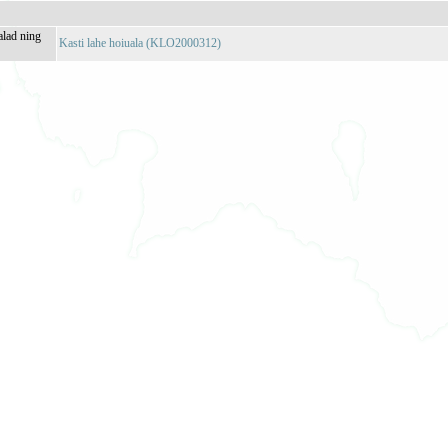
alad ning
Kasti lahe hoiuala (KLO2000312)