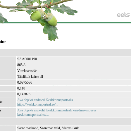
mine
SAA0001190
865-3
Viirekaaresäär
Täielikult kaitse all
0,0975536
0,118
0,143875
Ava objekti andmed Keskkonnaportaalis
is:
https://keskkonnaportaal.ee/...
i
Ava objekti asukoht Keskkonnaportaali kaardirakenduses
keskkonnaportaal.ee/...
Saare maakond, Saaremaa vald, Muratsi küla