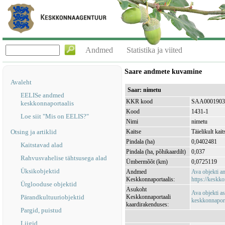
Andmed
Statistika ja viited
Saare andmete kuvamine
Avaleht
Saar: nimetu
EELISe andmed
KKR kood
SAA0001903
keskkonnaportaalis
Kood
1431-1
Loe siit "Mis on EELIS?"
Nimi
nimetu
Otsing ja artiklid
Kaitse
Täielikult kait
Pindala (ha)
0,0402481
Kaitstavad alad
Pindala (ha, põhikaardilt)
0,037
Rahvusvahelise tähtsusega alad
Ümbermõõt (km)
0,0725119
Üksikobjektid
Andmed
Ava objekti 
Keskkonnaportaalis:
https://keskko
Ürglooduse objektid
Asukoht
Ava objekti a
Pärandkultuuriobjektid
Keskkonnaportaali
keskkonnaporta
kaardirakenduses:
Pargid, puistud
Liigid