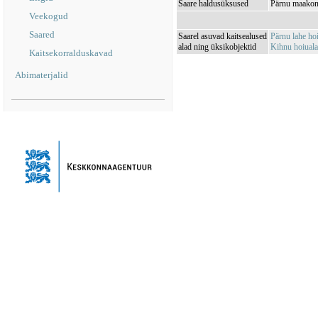
Saare haldusüksused
Pärnu maakond
Veekogud
Saared
Saarel asuvad kaitsealused
Pärnu lahe h
alad ning üksikobjektid
Kihnu hoiual
Kaitsekorralduskavad
Abimaterjalid