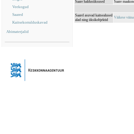
Saare haldusüksused
Saare maakon
Veekogud
Saared
Saarel asuvad kaitsealused
Väikese väin
alad ning üksikobjektid
Kaitsekorralduskavad
Abimaterjalid