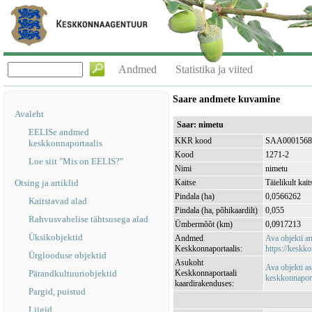
Andmed
Statistika ja viited
Saare andmete kuvamine
Avaleht
Saar: nimetu
EELISe andmed
KKR kood
SAA0001568
keskkonnaportaalis
Kood
1271-2
Loe siit "Mis on EELIS?"
Nimi
nimetu
Otsing ja artiklid
Kaitse
Täielikult kait
Pindala (ha)
0,0566262
Kaitstavad alad
Pindala (ha, põhikaardilt)
0,055
Rahvusvahelise tähtsusega alad
Ümbermõõt (km)
0,0917213
Üksikobjektid
Andmed
Ava objekti 
Keskkonnaportaalis:
https://keskko
Ürglooduse objektid
Asukoht
Ava objekti a
Pärandkultuuriobjektid
Keskkonnaportaali
keskkonnaporta
kaardirakenduses:
Pargid, puistud
Liigid