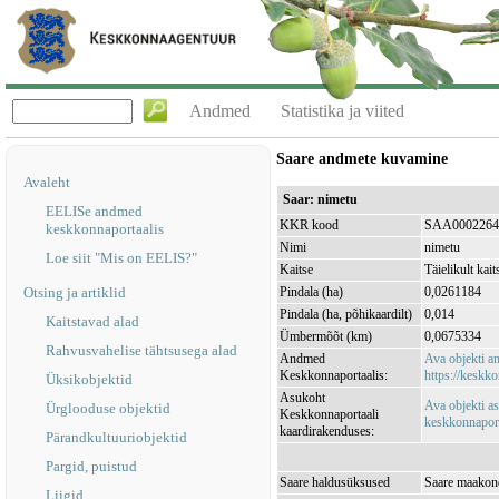
Andmed
Statistika ja viited
Saare andmete kuvamine
Avaleht
Saar: nimetu
EELISe andmed
KKR kood
SAA0002264
keskkonnaportaalis
Nimi
nimetu
Loe siit "Mis on EELIS?"
Kaitse
Täielikult kait
Otsing ja artiklid
Pindala (ha)
0,0261184
Pindala (ha, põhikaardilt)
0,014
Kaitstavad alad
Ümbermõõt (km)
0,0675334
Rahvusvahelise tähtsusega alad
Andmed
Ava objekti 
Keskkonnaportaalis:
https://keskko
Üksikobjektid
Asukoht
Ava objekti a
Ürglooduse objektid
Keskkonnaportaali
keskkonnaporta
kaardirakenduses:
Pärandkultuuriobjektid
Pargid, puistud
Saare haldusüksused
Saare maakond
Liigid