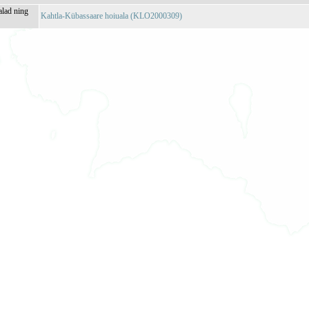
alad ning
Kahtla-Kübassaare hoiuala (KLO2000309)