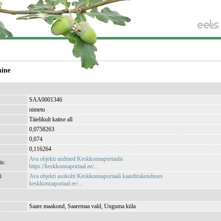
mine
SAA0001346
nimetu
Täielikult kaitse all
0,0758263
0,074
0,116264
Ava objekti andmed Keskkonnaportaalis
is:
https://keskkonnaportaal.ee/...
i
Ava objekti asukoht Keskkonnaportaali kaardirakenduses
keskkonnaportaal.ee/...
Saare maakond, Saaremaa vald, Unguma küla