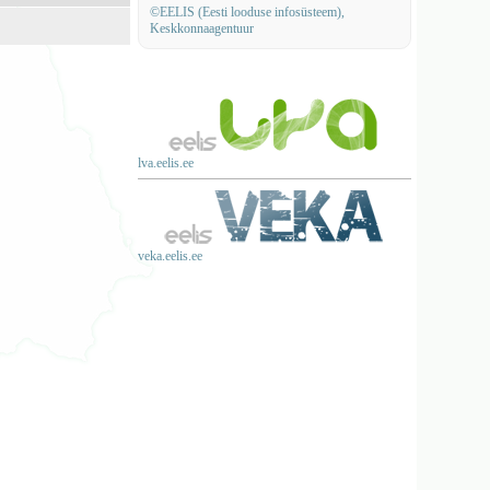
©EELIS (Eesti looduse infosüsteem),
Keskkonnaagentuur
lva.eelis.ee
veka.eelis.ee