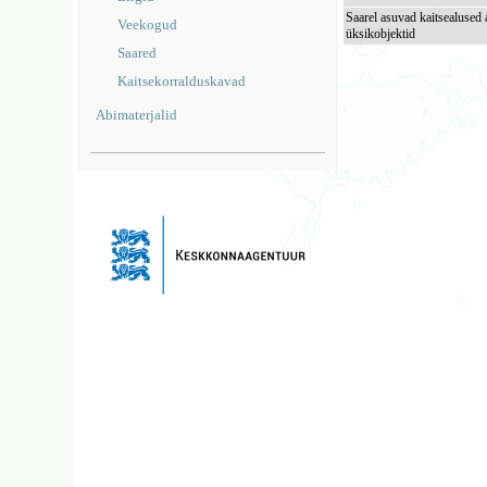
Saarel asuvad kaitsealused 
Veekogud
üksikobjektid
Saared
Kaitsekorralduskavad
Abimaterjalid