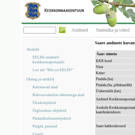
Andmed
Statistika ja viited
Saare andmete kuva
Avaleht
Saar: nimetu
EELISe andmed
KKR kood
keskkonnaportaalis
Nimi
Loe siit "Mis on EELIS?"
Kaitse
Otsing ja artiklid
Pindala (ha)
Pindala (ha, põhikaardilt)
Kaitstavad alad
Ümbermõõt (km)
Rahvusvahelise tähtsusega alad
Andmed Keskkonnaportaal
Üksikobjektid
Asukoht Keskkonnaportaal
Ürglooduse objektid
kaardirakenduses:
Pärandkultuuriobjektid
Pargid, puistud
Saare haldusüksused
Liigid