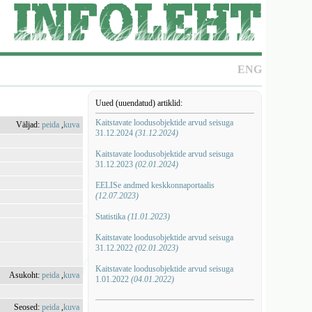
ENG
Uued (uuendatud) artiklid:
Kaitstavate loodusobjektide arvud seisuga
Väljad:
peida
,
kuva
31.12.2024
(31.12.2024)
Kaitstavate loodusobjektide arvud seisuga
31.12.2023
(02.01.2024)
EELISe andmed keskkonnaportaalis
(12.07.2023)
Statistika
(11.01.2023)
Kaitstavate loodusobjektide arvud seisuga
31.12.2022
(02.01.2023)
Kaitstavate loodusobjektide arvud seisuga
Asukoht:
peida
,
kuva
1.01.2022
(04.01.2022)
Seosed:
peida
,
kuva