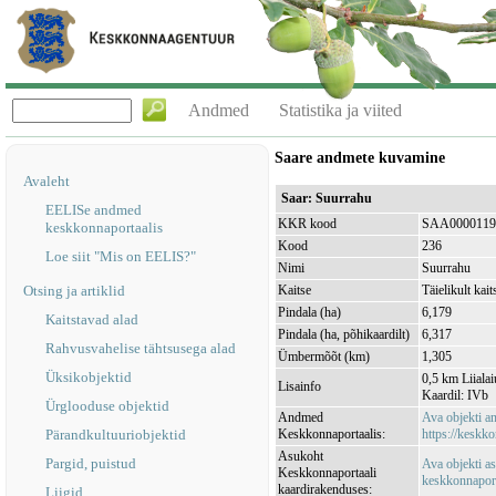
Andmed
Statistika ja viited
Saare andmete kuvamine
Avaleht
Saar: Suurrahu
EELISe andmed
KKR kood
SAA0000119
keskkonnaportaalis
Kood
236
Loe siit "Mis on EELIS?"
Nimi
Suurrahu
Otsing ja artiklid
Kaitse
Täielikult kait
Pindala (ha)
6,179
Kaitstavad alad
Pindala (ha, põhikaardilt)
6,317
Rahvusvahelise tähtsusega alad
Ümbermõõt (km)
1,305
Üksikobjektid
0,5 km Liiala
Lisainfo
Kaardil: IVb
Ürglooduse objektid
Andmed
Ava objekti 
Pärandkultuuriobjektid
Keskkonnaportaalis:
https://keskko
Asukoht
Pargid, puistud
Ava objekti a
Keskkonnaportaali
keskkonnaporta
kaardirakenduses:
Liigid