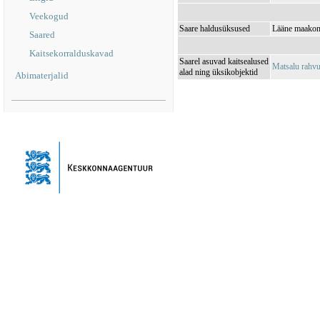
Veekogud
Saare haldusüksused
Lääne maakond
Saared
Kaitsekorralduskavad
Saarel asuvad kaitsealused
Matsalu rahv
alad ning üksikobjektid
Abimaterjalid