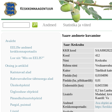
Andmed
Statistika ja viited
Saare andmete kuvamine
Avaleht
Saar: Keskrahu
EELISe andmed
KKR kood
SAA0002822
keskkonnaportaalis
Kood
412
Loe siit "Mis on EELIS?"
Nimi
Keskrahu
Otsing ja artiklid
Rühma nimi
Vesikaarerah
Kaitse
Täielikult kait
Kaitstavad alad
Pindala (ha)
0,0104096
Rahvusvahelise tähtsusega alad
Pindala (ha, põhikaardilt)
0,01
Üksikobjektid
Ümbermõõt (km)
0,0453586
0,2 km Lambas
Ürglooduse objektid
Lisainfo
Madalad, kivi
Pärandkultuuriobjektid
Kaardil: Va
Andmed
Ava objekti 
Pargid, puistud
Keskkonnaportaalis:
https://keskko
Liigid
Asukoht