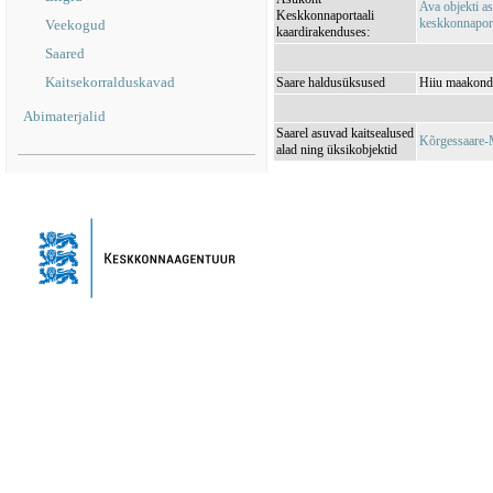
Ava objekti a
Keskkonnaportaali
keskkonnaporta
Veekogud
kaardirakenduses:
Saared
Kaitsekorralduskavad
Saare haldusüksused
Hiiu maakond,
Abimaterjalid
Saarel asuvad kaitsealused
Kõrgessaare-
alad ning üksikobjektid