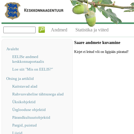
Andmed
Statistika ja viited
Saare andmete kuvamine
Avaleht
Kirjet ei leitud või on ligipääs piiratud!
EELISe andmed
keskkonnaportaalis
Loe siit "Mis on EELIS?"
Otsing ja artiklid
Kaitstavad alad
Rahvusvahelise tähtsusega alad
Üksikobjektid
Ürglooduse objektid
Pärandkultuuriobjektid
Pargid, puistud
Liigid