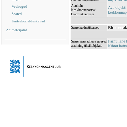
Asukoht
Veekogud
Ava objekti
Keskkonnaportaali
keskkonnapo
Saared
kaardirakenduses:
Kaitsekorralduskavad
Pärnu maak
Saare haldusüksused
Abimaterjalid
Pärnu lahe
Saarel asuvad kaitsealused
alad ning üksikobjektid
Kihnu hoiu