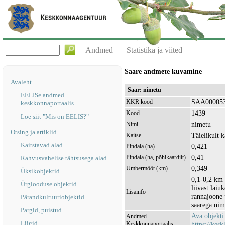
Andmed
Statistika ja viited
Saare andmete kuvamine
Avaleht
Saar: nimetu
EELISe andmed
SAA00005
KKR kood
keskkonnaportaalis
1439
Kood
Loe siit "Mis on EELIS?"
nimetu
Nimi
Otsing ja artiklid
Täielikult k
Kaitse
Kaitstavad alad
0,421
Pindala (ha)
0,41
Pindala (ha, põhikaardilt)
Rahvusvahelise tähtsusega alad
0,349
Ümbermõõt (km)
Üksikobjektid
0,1-0,2 km 
Ürglooduse objektid
liivast lai
Lisainfo
rannajoone 
Pärandkultuuriobjektid
saarega nim
Pargid, puistud
Ava objekt
Andmed
Liigid
Keskkonnaportaalis:
https://kesk