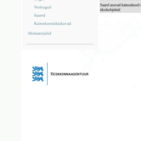
Saarel asuvad kaitsealused 
Veekogud
üksikobjektid
Saared
Kaitsekorralduskavad
Abimaterjalid