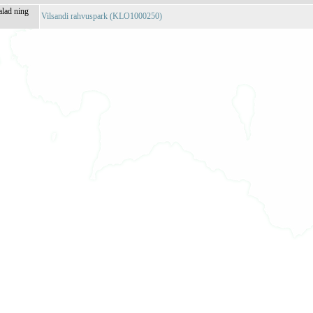
alad ning
Vilsandi rahvuspark (KLO1000250)