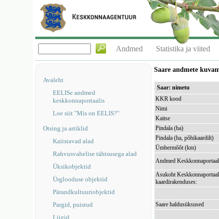
Andmed
Statistika ja viited
Saare andmete kuva
Avaleht
Saar: nimetu
EELISe andmed
KKR kood
keskkonnaportaalis
Nimi
Loe siit "Mis on EELIS?"
Kaitse
Otsing ja artiklid
Pindala (ha)
Pindala (ha, põhikaardilt)
Kaitstavad alad
Ümbermõõt (km)
Rahvusvahelise tähtsusega alad
Andmed Keskkonnaportaal
Üksikobjektid
Asukoht Keskkonnaportaal
Ürglooduse objektid
kaardirakenduses:
Pärandkultuuriobjektid
Pargid, puistud
Saare haldusüksused
Liigid