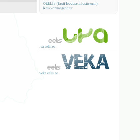
©EELIS (Eesti looduse infosüsteem),
Keskkonnaagentuur
lva.eelis.ee
veka.eelis.ee