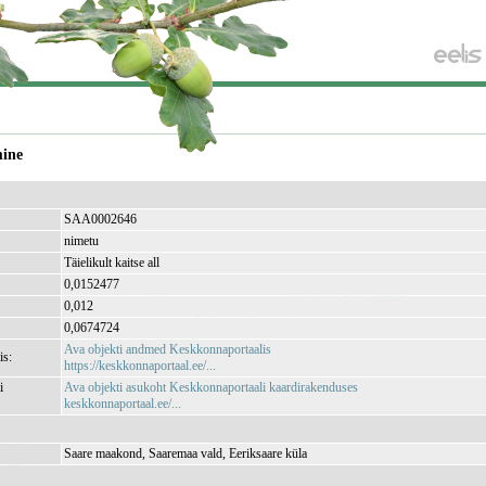
mine
SAA0002646
nimetu
Täielikult kaitse all
0,0152477
0,012
0,0674724
Ava objekti andmed Keskkonnaportaalis
is:
https://keskkonnaportaal.ee/...
i
Ava objekti asukoht Keskkonnaportaali kaardirakenduses
keskkonnaportaal.ee/...
Saare maakond, Saaremaa vald, Eeriksaare küla