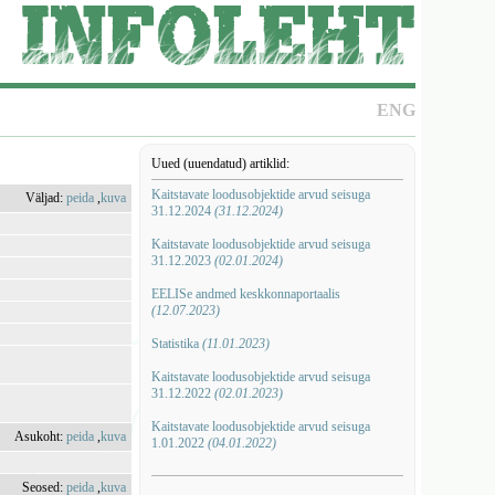
ENG
Uued (uuendatud) artiklid:
Kaitstavate loodusobjektide arvud seisuga
Väljad:
peida
,
kuva
31.12.2024
(31.12.2024)
Kaitstavate loodusobjektide arvud seisuga
31.12.2023
(02.01.2024)
EELISe andmed keskkonnaportaalis
(12.07.2023)
Statistika
(11.01.2023)
Kaitstavate loodusobjektide arvud seisuga
31.12.2022
(02.01.2023)
Kaitstavate loodusobjektide arvud seisuga
Asukoht:
peida
,
kuva
1.01.2022
(04.01.2022)
Seosed:
peida
,
kuva