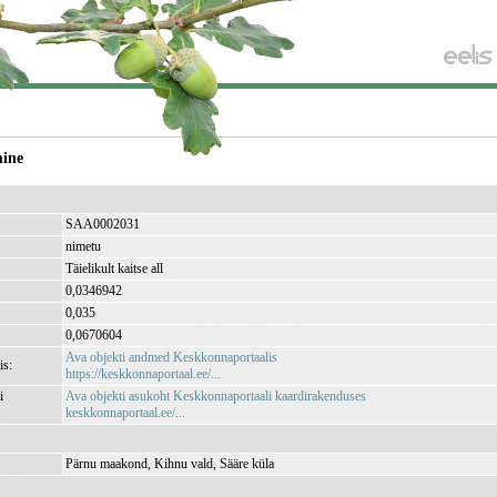
mine
SAA0002031
nimetu
Täielikult kaitse all
0,0346942
0,035
0,0670604
Ava objekti andmed Keskkonnaportaalis
is:
https://keskkonnaportaal.ee/...
i
Ava objekti asukoht Keskkonnaportaali kaardirakenduses
keskkonnaportaal.ee/...
Pärnu maakond, Kihnu vald, Sääre küla