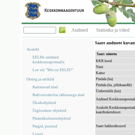
Andmed
Statistika ja viited
Saare andmete kuva
Avaleht
Saar: nimetu
EELISe andmed
KKR kood
keskkonnaportaalis
Nimi
Loe siit "Mis on EELIS?"
Kaitse
Otsing ja artiklid
Pindala (ha)
Pindala (ha, põhikaardilt)
Kaitstavad alad
Ümbermõõt (km)
Rahvusvahelise tähtsusega alad
Andmed Keskkonnaportaal
Üksikobjektid
Asukoht Keskkonnaportaal
Ürglooduse objektid
kaardirakenduses:
Pärandkultuuriobjektid
Pargid, puistud
Saare haldusüksused
Liigid