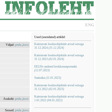
ENG
Uued (uuendatud) artiklid:
Kaitstavate loodusobjektide arvud seisuga
Väljad:
peida
,
kuva
31.12.2024
(31.12.2024)
Kaitstavate loodusobjektide arvud seisuga
31.12.2023
(02.01.2024)
EELISe andmed keskkonnaportaalis
(12.07.2023)
Statistika
(11.01.2023)
Kaitstavate loodusobjektide arvud seisuga
31.12.2022
(02.01.2023)
Kaitstavate loodusobjektide arvud seisuga
Asukoht:
peida
,
kuva
1.01.2022
(04.01.2022)
Seosed:
peida
,
kuva