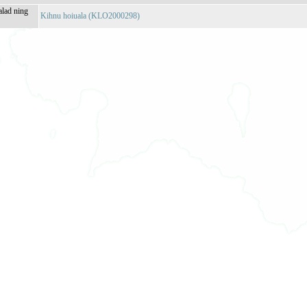
alad ning
Kihnu hoiuala (KLO2000298)