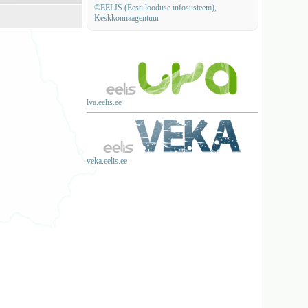
©EELIS (Eesti looduse infosüsteem),
Keskkonnaagentuur
lva.eelis.ee
veka.eelis.ee