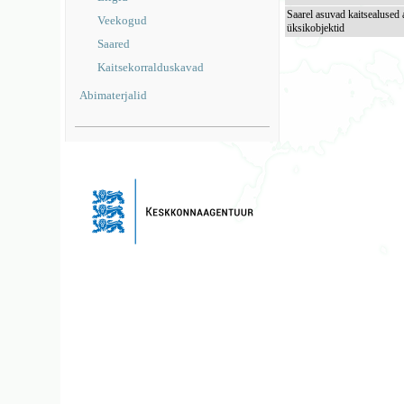
Saarel asuvad kaitsealused 
Veekogud
üksikobjektid
Saared
Kaitsekorralduskavad
Abimaterjalid