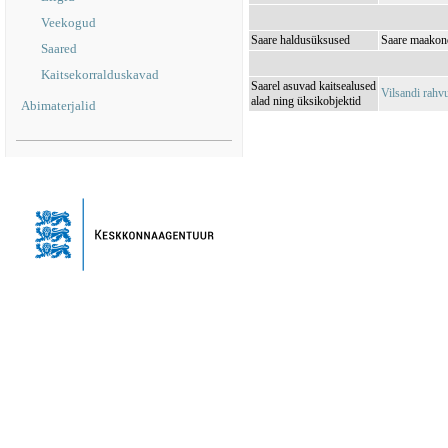
Veekogud
Saare haldusüksused
Saare maakond
Saared
Kaitsekorralduskavad
Saarel asuvad kaitsealused
Vilsandi rah
alad ning üksikobjektid
Abimaterjalid