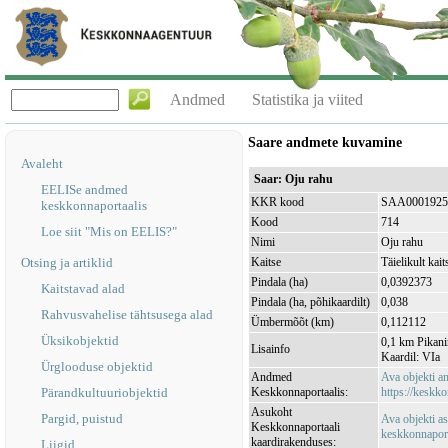
Andmed
Statistika ja viited
Saare andmete kuvamine
Avaleht
Saar: Oju rahu
EELISe andmed
KKR kood
SAA0001925
keskkonnaportaalis
Kood
714
Loe siit "Mis on EELIS?"
Nimi
Oju rahu
Otsing ja artiklid
Kaitse
Täielikult kait
Pindala (ha)
0,0392373
Kaitstavad alad
Pindala (ha, põhikaardilt)
0,038
Rahvusvahelise tähtsusega alad
Ümbermõõt (km)
0,112112
Üksikobjektid
0,1 km Pikanin
Lisainfo
Kaardil: VIa
Ürglooduse objektid
Andmed
Ava objekti 
Pärandkultuuriobjektid
Keskkonnaportaalis:
https://keskko
Asukoht
Pargid, puistud
Ava objekti a
Keskkonnaportaali
keskkonnaporta
kaardirakenduses:
Liigid