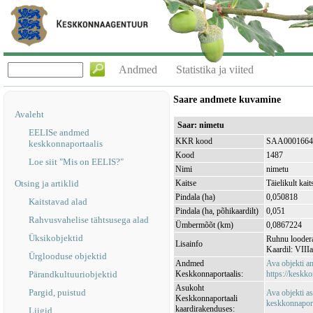
Andmed
Statistika ja viited
Saare andmete kuvamine
Avaleht
Saar: nimetu
EELISe andmed
KKR kood
SAA0001664
keskkonnaportaalis
Kood
1487
Loe siit "Mis on EELIS?"
Nimi
nimetu
Otsing ja artiklid
Kaitse
Täielikult kait
Pindala (ha)
0,050818
Kaitstavad alad
Pindala (ha, põhikaardilt)
0,051
Rahvusvahelise tähtsusega alad
Ümbermõõt (km)
0,0867224
Üksikobjektid
Ruhnu loodera
Lisainfo
Kaardil: VIIIa
Ürglooduse objektid
Andmed
Ava objekti 
Pärandkultuuriobjektid
Keskkonnaportaalis:
https://keskko
Asukoht
Pargid, puistud
Ava objekti a
Keskkonnaportaali
keskkonnaporta
kaardirakenduses:
Liigid