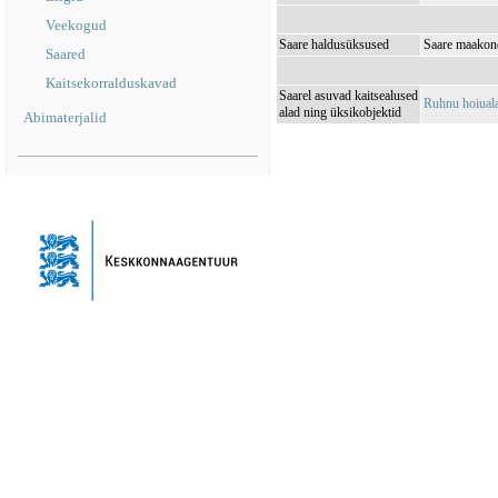
Veekogud
Saare haldusüksused
Saare maakon
Saared
Kaitsekorralduskavad
Saarel asuvad kaitsealused
Ruhnu hoiua
alad ning üksikobjektid
Abimaterjalid