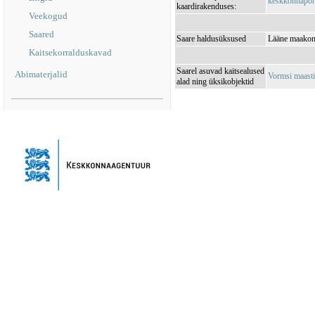
keskkonnaporta
kaardirakenduses:
Veekogud
Saared
Saare haldusüksused
Lääne maakon
Kaitsekorralduskavad
Saarel asuvad kaitsealused
Abimaterjalid
Vormsi maast
alad ning üksikobjektid