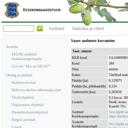
Andmed
Statistika ja viited
Saare andmete kuvamine
Avaleht
Saar: nimetu
EELISe andmed
KKR kood
SAA0000981
keskkonnaportaalis
Kood
384
Loe siit "Mis on EELIS?"
Nimi
nimetu
Otsing ja artiklid
Kaitse
Täielikult kait
Pindala (ha)
0,135873
Kaitstavad alad
Pindala (ha, põhikaardilt)
0,134
Rahvusvahelise tähtsusega alad
Ümbermõõt (km)
0,203658
Üksikobjektid
0,3 km nr. 381
Lisainfo
Ristik, kruus
Ürglooduse objektid
Kaardil: IVa
Pärandkultuuriobjektid
Andmed
Ava objekti 
Keskkonnaportaalis:
https://keskko
Pargid, puistud
Asukoht
Ava objekti a
Keskkonnaportaali
Liigid