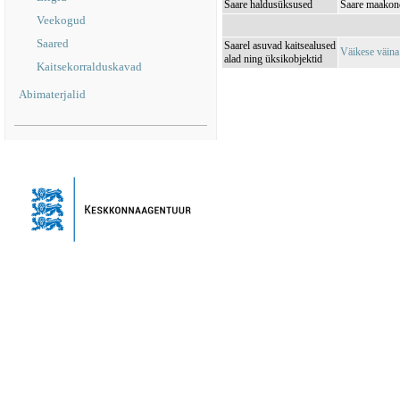
Saare haldusüksused
Saare maakond
Veekogud
Saared
Saarel asuvad kaitsealused
Väikese väin
alad ning üksikobjektid
Kaitsekorralduskavad
Abimaterjalid