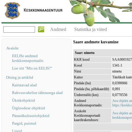
Andmed
Statistika ja viited
Saare andmete kuvamine
Avaleht
Saar: nimetu
EELISe andmed
KKR kood
SAA0001927
keskkonnaportaalis
Kood
1341-1
Loe siit "Mis on EELIS?"
Nimi
nimetu
Otsing ja artiklid
Kaitse
Täielikult kait
Pindala (ha)
0,0390066
Kaitstavad alad
Pindala (ha, põhikaardilt)
0,091
Rahvusvahelise tähtsusega alad
Ümbermõõt (km)
0,0770556
Üksikobjektid
Andmed
Ava objekti 
Keskkonnaportaalis:
https://keskko
Ürglooduse objektid
Asukoht
Ava objekti a
Pärandkultuuriobjektid
Keskkonnaportaali
keskkonnaporta
kaardirakenduses:
Pargid, puistud
Liigid