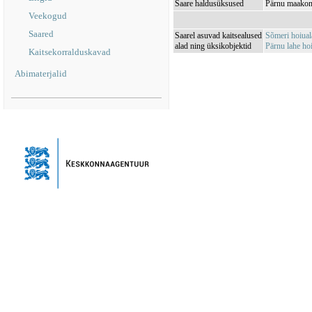
Saare haldusüksused
Pärnu maakond
Veekogud
Saared
Saarel asuvad kaitsealused
Sõmeri hoiua
alad ning üksikobjektid
Pärnu lahe h
Kaitsekorralduskavad
Abimaterjalid