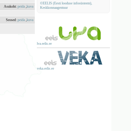
©EELIS (Eesti looduse infosüsteem),
Asukoht:
peida
,
kuva
Keskkonnaagentuur
Seosed:
peida
,
kuva
lva.eelis.ee
veka.eelis.ee