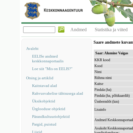
Andmed
Statistika ja viited
Saare andmete kuva
Avaleht
Saar: Alumine Vaigas
EELISe andmed
KKR kood
keskkonnaportaalis
Kood
Loe siit "Mis on EELIS?"
Nimi
Otsing ja artiklid
Rühma nimi
Kaitse
Kaitstavad alad
Pindala (ha)
Rahvusvahelise tähtsusega alad
Pindala (ha, põhikaardilt)
Üksikobjektid
Ümbermõõt (km)
Ürglooduse objektid
Lisainfo
Pärandkultuuriobjektid
Andmed Keskkonnaportaal
Pargid, puistud
Asukoht Keskkonnaportaal
Liigid
kaardirakenduses: