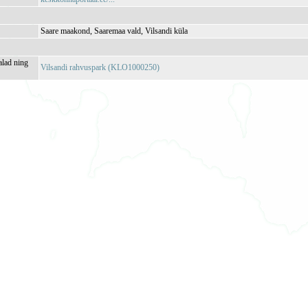
Saare maakond, Saaremaa vald, Vilsandi küla
alad ning
Vilsandi rahvuspark (KLO1000250)