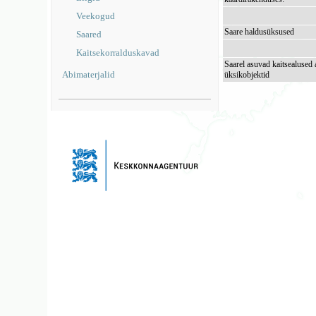
Veekogud
Saare haldusüksused
Saared
Kaitsekorralduskavad
Saarel asuvad kaitsealused 
Abimaterjalid
üksikobjektid