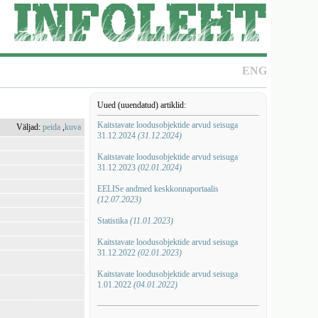
ENG
Uued (uuendatud) artiklid:
Kaitstavate loodusobjektide arvud seisuga
Väljad:
peida
,
kuva
31.12.2024
(31.12.2024)
Kaitstavate loodusobjektide arvud seisuga
31.12.2023
(02.01.2024)
EELISe andmed keskkonnaportaalis
(12.07.2023)
Statistika
(11.01.2023)
Kaitstavate loodusobjektide arvud seisuga
31.12.2022
(02.01.2023)
Kaitstavate loodusobjektide arvud seisuga
1.01.2022
(04.01.2022)