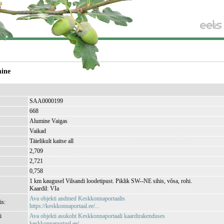
mine
SAA0000199
668
Alumine Vaigas
Vaikad
Täielikult kaitse all
2,709
2,721
0,758
1 km kaugusel Vilsandi loodetipust. Piklik SW--NE sihis, võsa, rohi.
Kaardil: VIa
Ava objekti andmed Keskkonnaportaalis
is:
https://keskkonnaportaal.ee/...
i
Ava objekti asukoht Keskkonnaportaali kaardirakenduses
keskkonnaportaal.ee/...