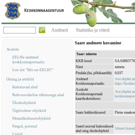
Andmed
Statistika ja viited
Saare andmete kuvamine
Avaleht
Saar: nimetu
EELISe andmed
KKR kood
SAA0003776
keskkonnaportaalis
Nimi
nimetu
Loe siit "Mis on EELIS?"
Pindala (ha, põhikaardilt)
0,037
Otsing ja artiklid
Andmed
Ava objekti 
Keskkonnaportaalis:
https://keskko
Kaitstavad alad
Asukoht
Ava objekti a
Keskkonnaportaali
Rahvusvahelise tähtsusega alad
keskkonnaporta
kaardirakenduses:
Üksikobjektid
Ürglooduse objektid
Saare haldusüksused
Pärnu maakond
Pärandkultuuriobjektid
Pargid, puistud
Saarel asuvad kaitsealused
Sõmeri hoiua
alad ning üksikobjektid
Liigid