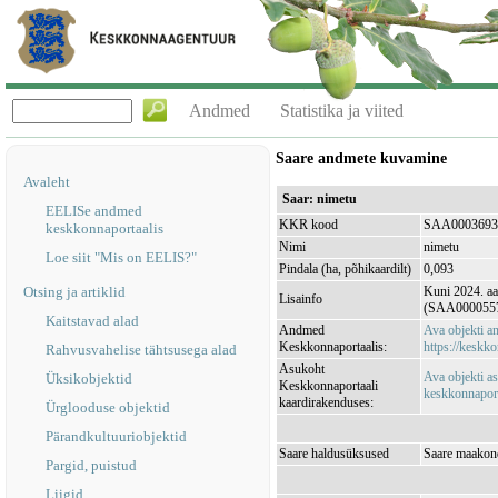
Andmed
Statistika ja viited
Saare andmete kuvamine
Avaleht
Saar: nimetu
EELISe andmed
KKR kood
SAA0003693
keskkonnaportaalis
Nimi
nimetu
Loe siit "Mis on EELIS?"
Pindala (ha, põhikaardilt)
0,093
Otsing ja artiklid
Kuni 2024. aa
Lisainfo
(SAA000055
Kaitstavad alad
Andmed
Ava objekti 
Keskkonnaportaalis:
https://keskko
Rahvusvahelise tähtsusega alad
Asukoht
Ava objekti a
Üksikobjektid
Keskkonnaportaali
keskkonnaporta
kaardirakenduses:
Ürglooduse objektid
Pärandkultuuriobjektid
Saare haldusüksused
Saare maakond
Pargid, puistud
Liigid