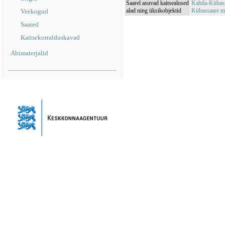
Saarel asuvad kaitsealused
Kahtla-Kübas
alad ning üksikobjektid
Kübassaare m
Veekogud
Saared
Kaitsekorralduskavad
Abimaterjalid