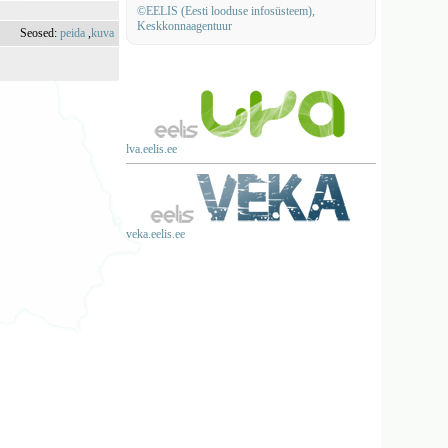
©EELIS (Eesti looduse infosüsteem),
Keskkonnaagentuur
Seosed:
peida
,
kuva
lva.eelis.ee
veka.eelis.ee