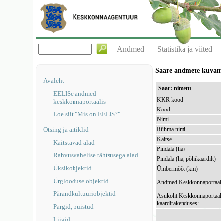
Andmed
Statistika ja viited
Saare andmete kuva
Avaleht
Saar: nimetu
EELISe andmed
KKR kood
keskkonnaportaalis
Kood
Loe siit "Mis on EELIS?"
Nimi
Otsing ja artiklid
Rühma nimi
Kaitse
Kaitstavad alad
Pindala (ha)
Rahvusvahelise tähtsusega alad
Pindala (ha, põhikaardilt)
Üksikobjektid
Ümbermõõt (km)
Ürglooduse objektid
Andmed Keskkonnaportaal
Pärandkultuuriobjektid
Asukoht Keskkonnaportaal
kaardirakenduses:
Pargid, puistud
Liigid