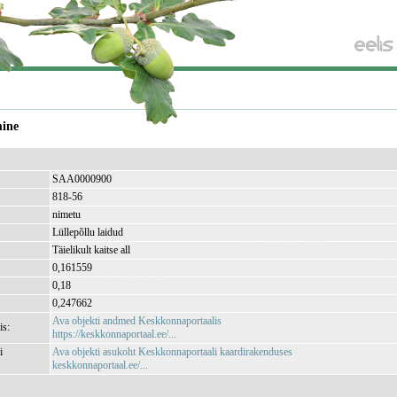
mine
SAA0000900
818-56
nimetu
Lüllepõllu laidud
Täielikult kaitse all
0,161559
0,18
0,247662
Ava objekti andmed Keskkonnaportaalis
is:
https://keskkonnaportaal.ee/...
i
Ava objekti asukoht Keskkonnaportaali kaardirakenduses
keskkonnaportaal.ee/...