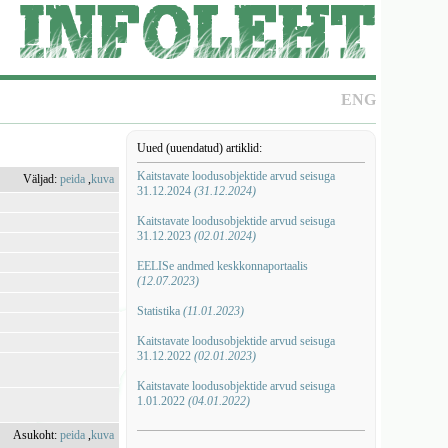
ENG
Uued (uuendatud) artiklid:
Kaitstavate loodusobjektide arvud seisuga
Väljad:
peida
,
kuva
31.12.2024
(31.12.2024)
Kaitstavate loodusobjektide arvud seisuga
31.12.2023
(02.01.2024)
EELISe andmed keskkonnaportaalis
(12.07.2023)
Statistika
(11.01.2023)
Kaitstavate loodusobjektide arvud seisuga
31.12.2022
(02.01.2023)
Kaitstavate loodusobjektide arvud seisuga
1.01.2022
(04.01.2022)
Asukoht:
peida
,
kuva