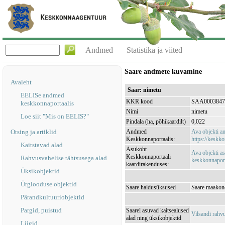
Andmed
Statistika ja viited
Saare andmete kuvamine
Avaleht
Saar: nimetu
EELISe andmed
KKR kood
SAA0003847
keskkonnaportaalis
Nimi
nimetu
Loe siit "Mis on EELIS?"
Pindala (ha, põhikaardilt)
0,022
Otsing ja artiklid
Andmed
Ava objekti 
Keskkonnaportaalis:
https://keskko
Kaitstavad alad
Asukoht
Ava objekti a
Keskkonnaportaali
Rahvusvahelise tähtsusega alad
keskkonnaporta
kaardirakenduses:
Üksikobjektid
Ürglooduse objektid
Saare haldusüksused
Saare maakond
Pärandkultuuriobjektid
Pargid, puistud
Saarel asuvad kaitsealused
Vilsandi rah
alad ning üksikobjektid
Liigid