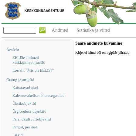
Andmed
Statistika ja viited
Saare andmete kuvamine
Avaleht
Kirjet ei leitud või on ligipääs piiratud!
EELISe andmed
keskkonnaportaalis
Loe siit "Mis on EELIS?"
Otsing ja artiklid
Kaitstavad alad
Rahvusvahelise tähtsusega alad
Üksikobjektid
Ürglooduse objektid
Pärandkultuuriobjektid
Pargid, puistud
Liigid