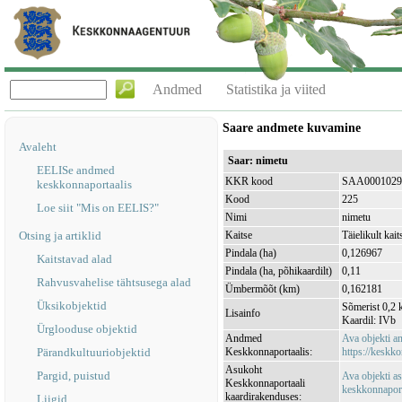
Andmed
Statistika ja viited
Saare andmete kuvamine
Avaleht
Saar: nimetu
EELISe andmed
KKR kood
SAA0001029
keskkonnaportaalis
Kood
225
Loe siit "Mis on EELIS?"
Nimi
nimetu
Otsing ja artiklid
Kaitse
Täielikult kait
Pindala (ha)
0,126967
Kaitstavad alad
Pindala (ha, põhikaardilt)
0,11
Rahvusvahelise tähtsusega alad
Ümbermõõt (km)
0,162181
Üksikobjektid
Sõmerist 0,2 
Lisainfo
Kaardil: IVb
Ürglooduse objektid
Andmed
Ava objekti 
Pärandkultuuriobjektid
Keskkonnaportaalis:
https://keskko
Asukoht
Pargid, puistud
Ava objekti a
Keskkonnaportaali
keskkonnaporta
kaardirakenduses:
Liigid