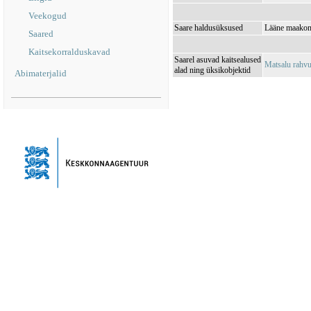
Veekogud
Saare haldusüksused
Lääne maakond
Saared
Kaitsekorralduskavad
Saarel asuvad kaitsealused
Matsalu rahv
alad ning üksikobjektid
Abimaterjalid