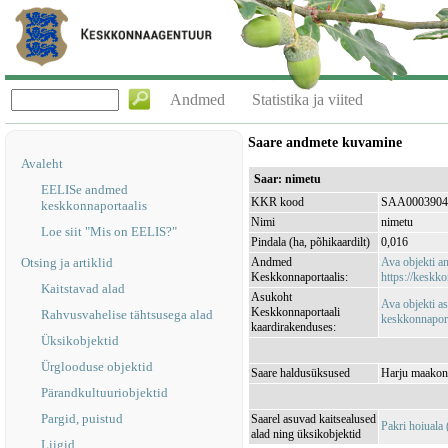
Andmed
Statistika ja viited
Saare andmete kuvamine
Avaleht
Saar: nimetu
EELISe andmed
KKR kood
SAA0003904
keskkonnaportaalis
Nimi
nimetu
Loe siit "Mis on EELIS?"
Pindala (ha, põhikaardilt)
0,016
Otsing ja artiklid
Andmed
Ava objekti 
Keskkonnaportaalis:
https://keskko
Kaitstavad alad
Asukoht
Ava objekti a
Keskkonnaportaali
Rahvusvahelise tähtsusega alad
keskkonnaporta
kaardirakenduses:
Üksikobjektid
Ürglooduse objektid
Saare haldusüksused
Harju maakond
Pärandkultuuriobjektid
Pargid, puistud
Saarel asuvad kaitsealused
Pakri hoiual
alad ning üksikobjektid
Liigid