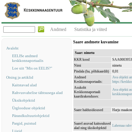
Andmed
Statistika ja viited
Saare andmete kuvamine
Avaleht
Saar: nimetu
EELISe andmed
KKR kood
SAA0003953
keskkonnaportaalis
Nimi
nimetu
Loe siit "Mis on EELIS?"
Pindala (ha, põhikaardilt)
0,01
Otsing ja artiklid
Andmed
Ava objekti 
Keskkonnaportaalis:
https://keskko
Kaitstavad alad
Asukoht
Ava objekti a
Keskkonnaportaali
Rahvusvahelise tähtsusega alad
keskkonnaporta
kaardirakenduses:
Üksikobjektid
Ürglooduse objektid
Saare haldusüksused
Harju maakond
Pärandkultuuriobjektid
Pargid, puistud
Saarel asuvad kaitsealused
Lahemaa rah
alad ning üksikobjektid
Liigid