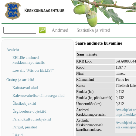
Andmed
Statistika ja viited
Saare andmete kuvamine
Avaleht
Saar: nimetu
EELISe andmed
KKR kood
SAA0000544
keskkonnaportaalis
Kood
1397-7
Loe siit "Mis on EELIS?"
Nimi
nimetu
Otsing ja artiklid
Rühma nimi
Pärnu lee
Kaitse
Täielikult kait
Kaitstavad alad
Pindala (ha)
0,412
Rahvusvahelise tähtsusega alad
Pindala (ha, põhikaardilt)
0,432
Üksikobjektid
Ümbermõõt (km)
0,312
Andmed
Ava objekti 
Ürglooduse objektid
Keskkonnaportaalis:
https://keskko
Pärandkultuuriobjektid
Asukoht
Ava objekti a
Keskkonnaportaali
Pargid, puistud
keskkonnaporta
kaardirakenduses:
Liigid