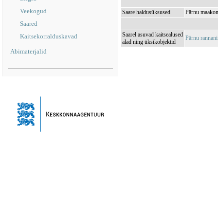
Veekogud
Saare haldusüksused
Pärnu maakond
Saared
Saarel asuvad kaitsealused
Kaitsekorralduskavad
Pärnu rannan
alad ning üksikobjektid
Abimaterjalid