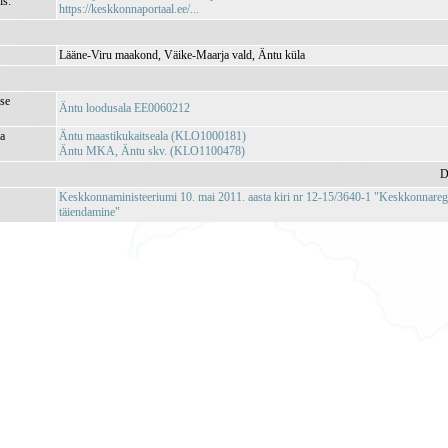
is:
https://keskkonnaportaal.ee/...
Lääne-Viru maakond, Väike-Maarja vald, Äntu küla
se
Äntu loodusala EE0060212
ja
Äntu maastikukaitseala (KLO1000181)
Äntu MKA, Äntu skv. (KLO1100478)
D
Keskkonnaministeeriumi 10. mai 2011. aasta kiri nr 12-15/3640-1 "Keskkonnareg
täiendamine"