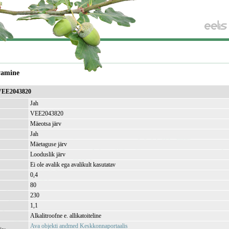
vamine
 VEE2043820
Jah
VEE2043820
Mäeotsa järv
Jah
Mäetaguse järv
Looduslik järv
Ei ole avalik ega avalikult kasutatav
0,4
80
230
1,1
Alkalitroofne e. allikatoiteline
Ava objekti andmed Keskkonnaportaalis