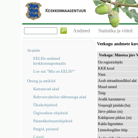
Andmed
Statistika ja viited
Veekogu andmete ku
Avaleht
Veekogu: Mäeotsa järv
EELISe andmed
On registriobjekt
keskkonnaportaalis
KKR kood
Loe siit "Mis on EELIS?"
Nimi
Otsing ja artiklid
Asub nitraaditundlikul alal
Muud nimed
Kaitstavad alad
Tüüp
Rahvusvahelise tähtsusega alad
Avalik kasutatavus
Üksikobjektid
Veepeegli pindala (ha)
Järve pikkus (m)
Ürglooduse objektid
Kaldajoone pikkus (m)
Pärandkultuuriobjektid
Kalda liigendatus
Pargid, puistud
Limnoloogiline tüüp
Liigid