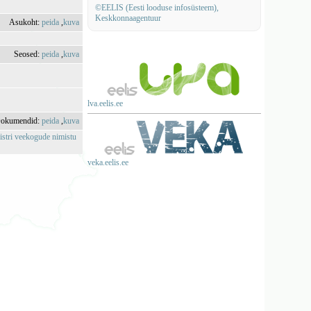
©EELIS (Eesti looduse infosüsteem),
Keskkonnaagentuur
Asukoht:
peida
,
kuva
Seosed:
peida
,
kuva
lva.eelis.ee
okumendid:
peida
,
kuva
istri veekogude nimistu
veka.eelis.ee