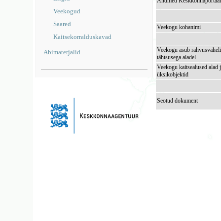
Andmed Keskkonnaportaal
Veekogud
Saared
Veekogu kohanimi
Kaitsekorralduskavad
Veekogu asub rahvusvaheli
Abimaterjalid
tähtsusega aladel
Veekogu kaitsealused alad 
üksikobjektid
Seotud dokument