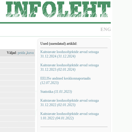
ENG
Uued (uuendatud) artiklid:
Kaitstavate loodusobjektide arvud seisuga
Väljad:
peida
,
kuva
31.12.2024
(31.12.2024)
Kaitstavate loodusobjektide arvud seisuga
31.12.2023
(02.01.2024)
EELISe andmed keskkonnaportaalis
(12.07.2023)
Statistika
(11.01.2023)
Kaitstavate loodusobjektide arvud seisuga
31.12.2022
(02.01.2023)
Kaitstavate loodusobjektide arvud seisuga
1.01.2022
(04.01.2022)