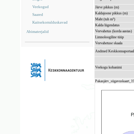
Veekogud
Järve pikkus (m)
Kaldajoone pikkus (m)
Saared
Maht (tuh m³)
Kaitsekorralduskavad
Kalda liigendatus
Veevahetus (korda aastas)
Abimaterjalid
Limnoloogiline tüüp
Veevahetuse skaala
Andmed Keskkonnaportaal
Veekogu kohanimi
Pakasjärv_sügavuskaart_1