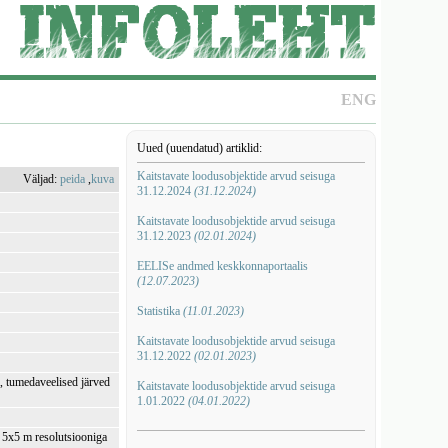
ENG
Uued (uuendatud) artiklid:
Kaitstavate loodusobjektide arvud seisuga
Väljad:
peida
,
kuva
31.12.2024
(31.12.2024)
Kaitstavate loodusobjektide arvud seisuga
31.12.2023
(02.01.2024)
EELISe andmed keskkonnaportaalis
(12.07.2023)
Statistika
(11.01.2023)
Kaitstavate loodusobjektide arvud seisuga
31.12.2022
(02.01.2023)
, tumedaveelised järved
Kaitstavate loodusobjektide arvud seisuga
1.01.2022
(04.01.2022)
i 5x5 m resolutsiooniga