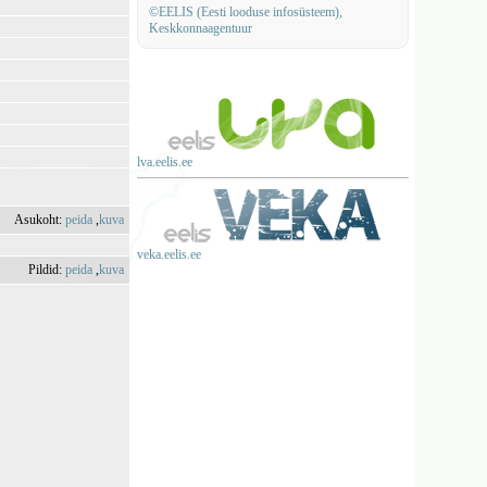
©EELIS (Eesti looduse infosüsteem),
Keskkonnaagentuur
lva.eelis.ee
Asukoht:
peida
,
kuva
veka.eelis.ee
Pildid:
peida
,
kuva