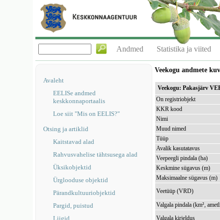
Andmed
Statistika ja viited
Veekogu andmete ku
Avaleht
Veekogu: Pakasjärv VE
EELISe andmed
On registriobjekt
keskkonnaportaalis
KKR kood
Loe siit "Mis on EELIS?"
Nimi
Otsing ja artiklid
Muud nimed
Tüüp
Kaitstavad alad
Avalik kasutatavus
Rahvusvahelise tähtsusega alad
Veepeegli pindala (ha)
Üksikobjektid
Keskmine sügavus (m)
Maksimaalne sügavus (m)
Ürglooduse objektid
Veetüüp (VRD)
Pärandkultuuriobjektid
Valgala pindala (km², ametl
Pargid, puistud
Liigid
Valgala kirjeldus