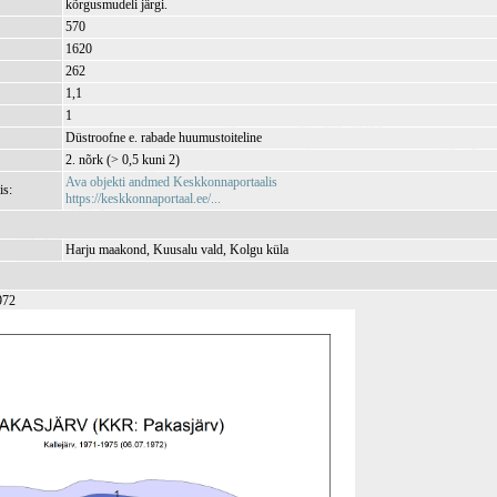
kõrgusmudeli järgi.
570
1620
262
1,1
1
Düstroofne e. rabade huumustoiteline
2. nõrk (> 0,5 kuni 2)
Ava objekti andmed Keskkonnaportaalis
is:
https://keskkonnaportaal.ee/...
Harju maakond, Kuusalu vald, Kolgu küla
972