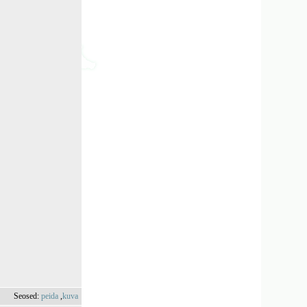
Seosed:
peida
,
kuva