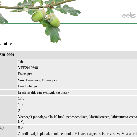
vamine
E2010600
Jah
VEE2010600
Pakasjärv
Suur Pakasjärv, Pakasejärv
Looduslik järv
Ei ole avalik ega avalikult kasutatav
17,5
1,5
2,4
Veepeegli pindalaga alla 10 km2, pehmeveelised, kloriidivaesed, kihistumata veega
(IV)
ik)
0,9
Ametlik valgla pindala modelleeritud 2021. aasta alguse seisule vastava Maa-amet