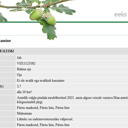
vamine
EE1123582
Jah
VEE1123582
Rääma oja
Oja
Ei ole avalik ega avalikult kasutatav
ik)
5,7
alla 10 km²
Ametlik valgla pindala modelleeritud 2021. aasta alguse seisule vastava Maa-amet
kõrgusmudeli järgi.
Pärnu maakond, Pärnu linn, Pärnu linn
Määramata
Lähteks on sademeveetorustiku väljavool.
Pärnu maakond, Pärnu linn, Pärnu linn