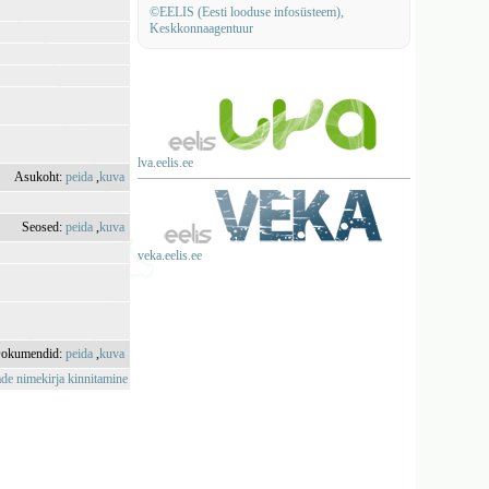
©EELIS (Eesti looduse infosüsteem),
Keskkonnaagentuur
lva.eelis.ee
Asukoht:
peida
,
kuva
Seosed:
peida
,
kuva
veka.eelis.ee
okumendid:
peida
,
kuva
de nimekirja kinnitamine