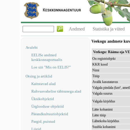
Andmed
Statistika ja viited
Veekogu andmete ku
Avaleht
Veekogu: Rääma oja V
EELISe andmed
On registriobjekt
keskkonnaportaalis
KKR kood
Loe siit "Mis on EELIS?"
Nimi
Otsing ja artiklid
Tüüp
Avalik kasutatavus
Kaitstavad alad
Valgala pindala (km², ametl
Rahvusvahelise tähtsusega alad
Valgala suurus
Üksikobjektid
Valgala kirjeldus
Ürglooduse objektid
Lätte kohanimi
Pärandkultuuriobjektid
Lätte tüüp
Lähtekoha kirjeldus
Pargid, puistud
Suubla kohanimi
Liigid