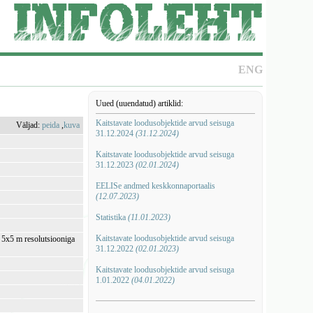
ENG
Uued (uuendatud) artiklid:
Kaitstavate loodusobjektide arvud seisuga
Väljad:
peida
,
kuva
31.12.2024
(31.12.2024)
Kaitstavate loodusobjektide arvud seisuga
31.12.2023
(02.01.2024)
EELISe andmed keskkonnaportaalis
(12.07.2023)
Statistika
(11.01.2023)
Kaitstavate loodusobjektide arvud seisuga
i 5x5 m resolutsiooniga
31.12.2022
(02.01.2023)
Kaitstavate loodusobjektide arvud seisuga
1.01.2022
(04.01.2022)