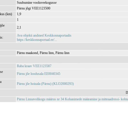
Suubumine vooluveekogusse
Pärnu jõgi VEE1123500
kkus (km)
1,9
1
jõe
2,1
Ava objekti andmed Keskkonnaportaalis
is:
https://keskkonnaportaal.ee/...
Pärnu maakond, Pärnu linn, Pärnu linn
Raba kraav VEE1123587
se
Pärnu jõe loodusala EE0040345
ja
Pärnu jõe hoiuala (Pärnu) (KLO2000293)
D
Pärnu Linnavolikogu määrus nr 34 Kohanimede määramine ja mitteaadressi- kohta