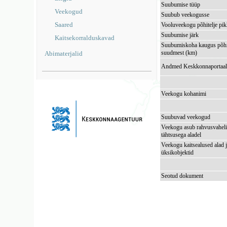
Suubumise tüüp
Veekogud
Suubub veekogusse
Saared
Vooluveekogu põhitelje pi
Suubumise järk
Kaitsekorralduskavad
Suubumiskoha kaugus põhi
suudmest (km)
Abimaterjalid
Andmed Keskkonnaportaal
Veekogu kohanimi
Suubuvad veekogud
Veekogu asub rahvusvaheli
tähtsusega aladel
Veekogu kaitsealused alad 
üksikobjektid
Seotud dokument