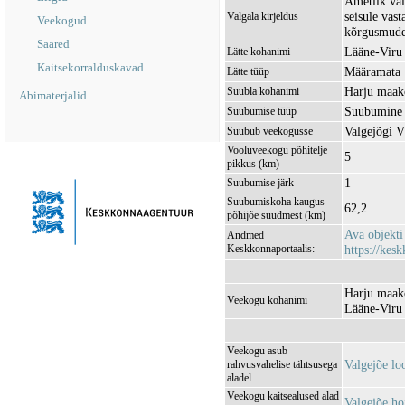
Ametlik val
seisule vas
Valgala kirjeldus
Veekogud
kõrgusmudel
Saared
Lääne-Viru
Lätte kohanimi
Kaitsekorralduskavad
Määramata
Lätte tüüp
Harju maak
Suubla kohanimi
Abimaterjalid
Suubumine 
Suubumise tüüp
Valgejõgi 
Suubub veekogusse
Vooluveekogu põhitelje
5
pikkus (km)
1
Suubumise järk
Suubumiskoha kaugus
62,2
põhijõe suudmest (km)
Ava objekt
Andmed
Keskkonnaportaalis:
https://kesk
Harju maak
Veekogu kohanimi
Lääne-Viru
Veekogu asub
Valgejõe l
rahvusvahelise tähtsusega
aladel
Veekogu kaitsealused alad
Valgejõe h