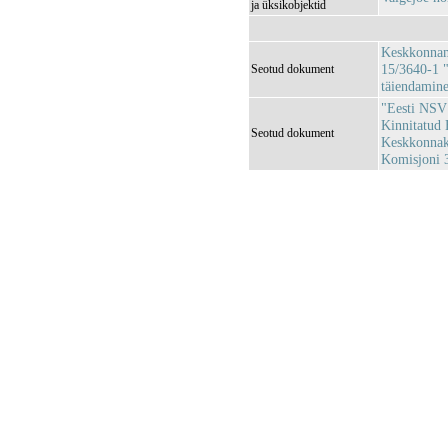
ja üksikobjektid
Keskkonnami
15/3640-1 "
Seotud dokument
täiendamin
"Eesti NSV 
Kinnitatud 
Seotud dokument
Keskkonnaka
Komisjoni 3