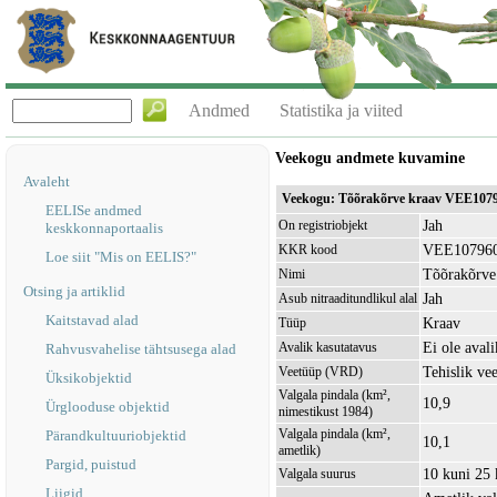
Andmed
Statistika ja viited
Veekogu andmete kuvamine
Avaleht
Veekogu: Tõõrakõrve kraav VEE107
EELISe andmed
Jah
On registriobjekt
keskkonnaportaalis
VEE10796
KKR kood
Loe siit "Mis on EELIS?"
Tõõrakõrve
Nimi
Otsing ja artiklid
Jah
Asub nitraaditundlikul alal
Kaitstavad alad
Kraav
Tüüp
Ei ole avali
Avalik kasutatavus
Rahvusvahelise tähtsusega alad
Tehislik ve
Veetüüp (VRD)
Üksikobjektid
Valgala pindala (km²,
10,9
Ürglooduse objektid
nimestikust 1984)
Valgala pindala (km²,
Pärandkultuuriobjektid
10,1
ametlik)
Pargid, puistud
10 kuni 25
Valgala suurus
Liigid