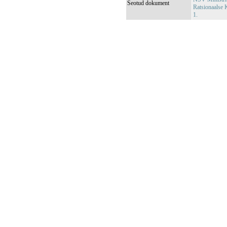
Seotud dokument
Ratsionaalse 
1.