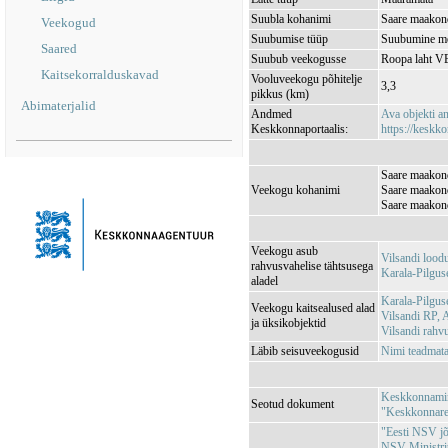
Suubla kohanimi
Saare maakond
Veekogud
Suubumise tüüp
Suubumine m
Saared
Suubub veekogusse
Roopa laht 
Kaitsekorralduskavad
Vooluveekogu põhitelje
3,3
pikkus (km)
Abimaterjalid
Andmed
Ava objekti 
Keskkonnaportaalis:
https://keskko
Saare maakond
Veekogu kohanimi
Saare maakond
Saare maakond
Veekogu asub
Vilsandi loo
rahvusvahelise tähtsusega
Karala-Pilgu
aladel
Karala-Pilgu
Veekogu kaitsealused alad
Vilsandi RP,
ja üksikobjektid
Vilsandi rah
Läbib seisuveekogusid
Nimi teadma
Keskkonnamini
Seotud dokument
"Keskkonnareg
"Eesti NSV jõg
NSV Ministri