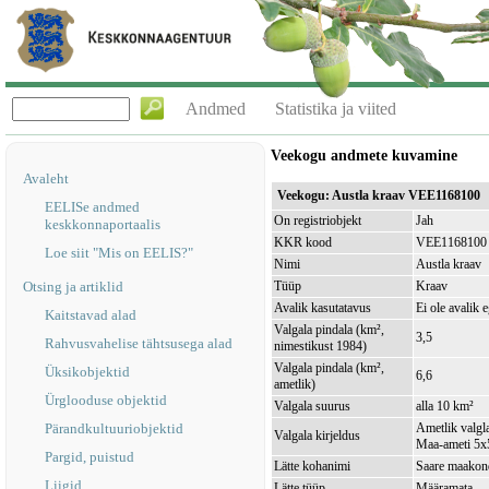
Andmed
Statistika ja viited
Veekogu andmete kuvamine
Avaleht
Veekogu: Austla kraav VEE1168100
EELISe andmed
On registriobjekt
Jah
keskkonnaportaalis
KKR kood
VEE1168100
Loe siit "Mis on EELIS?"
Nimi
Austla kraav
Otsing ja artiklid
Tüüp
Kraav
Avalik kasutatavus
Ei ole avalik 
Kaitstavad alad
Valgala pindala (km²,
3,5
Rahvusvahelise tähtsusega alad
nimestikust 1984)
Valgala pindala (km²,
Üksikobjektid
6,6
ametlik)
Ürglooduse objektid
Valgala suurus
alla 10 km²
Pärandkultuuriobjektid
Ametlik valgla
Valgala kirjeldus
Maa-ameti 5x5
Pargid, puistud
Lätte kohanimi
Saare maakond
Liigid
Lätte tüüp
Määramata