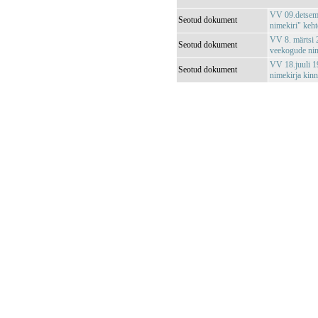
VV 09.detsemb
Seotud dokument
nimekiri" keh
VV 8. märtsi 2
Seotud dokument
veekogude nim
VV 18.juuli 1
Seotud dokument
nimekirja kinn