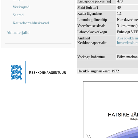
Kaldajoone pikkus (m)
470
Veekogud
Maht (tuh m³)
40
Kalda liigendatus
1,1
Saared
Limnoloogiline tüüp
Karedaveeline 
Kaitsekorralduskavad
Veevahetuse skaala
3. keskmine (
Läbivoolav veekogu
Pühäjõgi VE
Abimaterjalid
Andmed
Ava objekti a
Keskkonnaportaalis:
https://keskkon
Veekogu kohanimi
Põlva maakond
Hatsikõ_sügavuskaart_1972