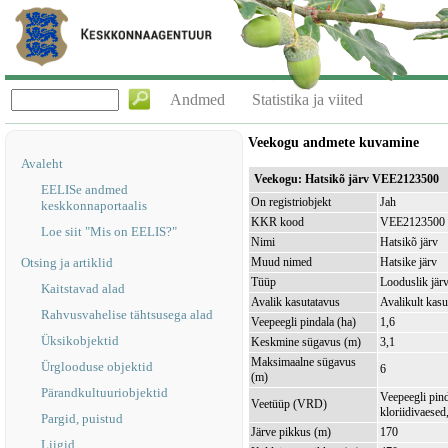
Andmed
Statistika ja viited
Veekogu andmete kuvamine
Avaleht
Veekogu: Hatsikõ järv VEE2123500
EELISe andmed
On registriobjekt
Jah
keskkonnaportaalis
KKR kood
VEE2123500
Loe siit "Mis on EELIS?"
Nimi
Hatsikõ järv
Otsing ja artiklid
Muud nimed
Hatsike järv
Tüüp
Looduslik jär
Kaitstavad alad
Avalik kasutatavus
Avalikult kasu
Rahvusvahelise tähtsusega alad
Veepeegli pindala (ha)
1,6
Üksikobjektid
Keskmine sügavus (m)
3,1
Maksimaalne sügavus
Ürglooduse objektid
6
(m)
Pärandkultuuriobjektid
Veepeegli pin
Veetüüp (VRD)
kloriidivaesed
Pargid, puistud
Järve pikkus (m)
170
Liigid