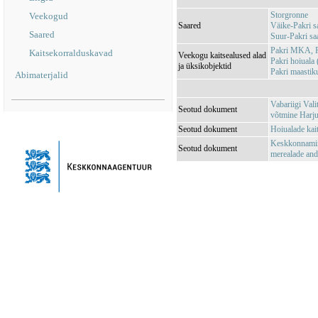
Storgronne
Veekogud
Saared
Väike-Pakri sa
Saared
Suur-Pakri sa
Pakri MKA, P
Kaitsekorralduskavad
Veekogu kaitsealused alad
Pakri hoiual
ja üksikobjektid
Pakri maasti
Abimaterjalid
Vabariigi Vali
Seotud dokument
võtmine Harj
Seotud dokument
Hoiualade kai
Keskkonnamini
Seotud dokument
merealade an