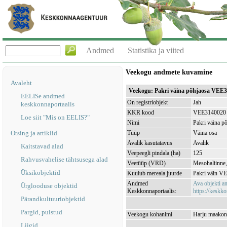
Andmed
Statistika ja viited
Veekogu andmete kuvamine
Avaleht
Veekogu: Pakri väina põhjaosa VEE
EELISe andmed
On registriobjekt
Jah
keskkonnaportaalis
KKR kood
VEE3140020
Loe siit "Mis on EELIS?"
Nimi
Pakri väina p
Otsing ja artiklid
Tüüp
Väina osa
Avalik kasutatavus
Avalik
Kaitstavad alad
Veepeegli pindala (ha)
125
Rahvusvahelise tähtsusega alad
Veetüüp (VRD)
Mesohaliinne,
Üksikobjektid
Kuulub mereala juurde
Pakri väin V
Andmed
Ava objekti 
Ürglooduse objektid
Keskkonnaportaalis:
https://keskko
Pärandkultuuriobjektid
Pargid, puistud
Veekogu kohanimi
Harju maakond
Liigid