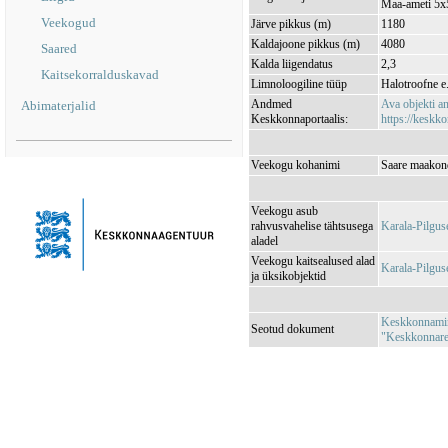
Maa-ameti 5x5
Veekogud
Järve pikkus (m)
1180
Kaldajoone pikkus (m)
4080
Saared
Kalda liigendatus
2,3
Kaitsekorralduskavad
Limnoloogiline tüüp
Halotroofne e.
Andmed
Ava objekti 
Abimaterjalid
Keskkonnaportaalis:
https://keskko
Veekogu kohanimi
Saare maakond
Veekogu asub
rahvusvahelise tähtsusega
Karala-Pilgu
aladel
Veekogu kaitsealused alad
Karala-Pilgu
ja üksikobjektid
Keskkonnamini
Seotud dokument
"Keskkonnareg