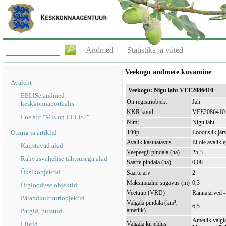
Andmed
Statistika ja viited
Veekogu andmete kuvamine
Avaleht
Veekogu: Nigu laht VEE2086410
EELISe andmed
On registriobjekt
Jah
keskkonnaportaalis
KKR kood
VEE2086410
Loe siit "Mis on EELIS?"
Nimi
Nigu laht
Otsing ja artiklid
Tüüp
Looduslik jär
Avalik kasutatavus
Ei ole avalik 
Kaitstavad alad
Veepeegli pindala (ha)
25,3
Rahvusvahelise tähtsusega alad
Saarte pindala (ha)
0,08
Üksikobjektid
Saarte arv
2
Maksimaalne sügavus (m)
0,3
Ürglooduse objektid
Veetüüp (VRD)
Rannajärved -
Pärandkultuuriobjektid
Valgala pindala (km²,
6,5
ametlik)
Pargid, puistud
Ametlik valgla
Liigid
Valgala kirjeldus