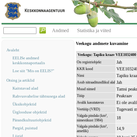
Andmed
Statistika ja viited
Veekogu andmete kuvamine
Avaleht
Veekogu: Tapiku kraav VEE1032400
EELISe andmed
Jah
On registriobjekt
keskkonnaportaalis
VEE10324
KKR kood
Loe siit "Mis on EELIS?"
Tapiku kra
Nimi
Otsing ja artiklid
Jah
Asub nitraaditundlikul alal
Kaitstavad alad
Tamsi peak
Muud nimed
Peakraav
Tüüp
Rahvusvahelise tähtsusega alad
Ei ole avali
Avalik kasutatavus
Üksikobjektid
Tugevasti 
Veetüüp (VRD)
Ürglooduse objektid
Valgala pindala (km²,
18
Pärandkultuuriobjektid
nimestikust 1984)
Valgala pindala (km²,
Pargid, puistud
14,9
ametlik)
Liigid