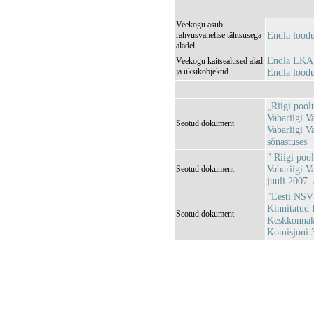
Veekogu asub
Endla lood
rahvusvahelise tähtsusega
aladel
Endla LKA,
Veekogu kaitsealused alad
ja üksikobjektid
Endla lood
„Riigi pool
Vabariigi Va
Seotud dokument
Vabariigi V
sõnastuses
" Riigi poo
Vabariigi Va
Seotud dokument
juuli 2007.
"Eesti NSV 
Kinnitatud 
Seotud dokument
Keskkonnaka
Komisjoni 3