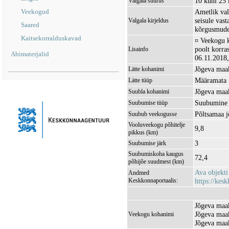
10 kuni 25
Valgala suurus
Veekogud
Ametlik val
seisule vas
Valgala kirjeldus
Saared
kõrgusmudel
Kaitsekorralduskavad
¤ Veekogu k
poolt korra
Lisainfo
Abimaterjalid
06.11.2018,
Jõgeva maak
Lätte kohanimi
Määramata
Lätte tüüp
Jõgeva maak
Suubla kohanimi
Suubumine 
Suubumise tüüp
Põltsamaa 
Suubub veekogusse
Vooluveekogu põhitelje
9,8
pikkus (km)
3
Suubumise järk
Suubumiskoha kaugus
72,4
põhijõe suudmest (km)
Ava objekt
Andmed
Keskkonnaportaalis:
https://kesk
Jõgeva maak
Jõgeva maak
Veekogu kohanimi
Jõgeva maak