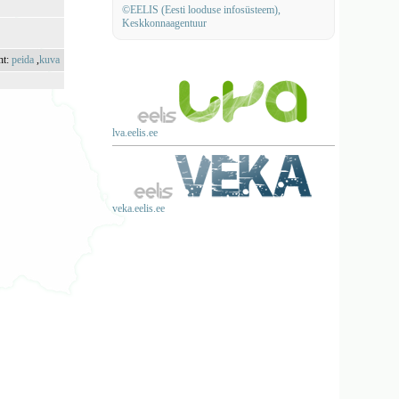
©EELIS (Eesti looduse infosüsteem),
Keskkonnaagentuur
ht:
peida
,
kuva
lva.eelis.ee
veka.eelis.ee