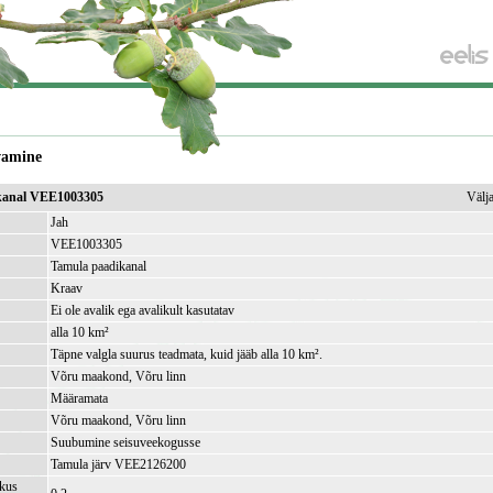
vamine
kanal VEE1003305
Välj
Jah
VEE1003305
Tamula paadikanal
Kraav
Ei ole avalik ega avalikult kasutatav
alla 10 km²
Täpne valgla suurus teadmata, kuid jääb alla 10 km².
Võru maakond, Võru linn
Määramata
Võru maakond, Võru linn
Suubumine seisuveekogusse
Tamula järv VEE2126200
kkus