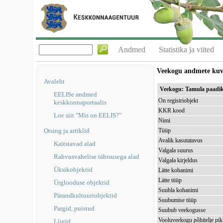
Andmed
Statistika ja viited
Veekogu andmete ku
Avaleht
Veekogu: Tamula paadi
EELISe andmed
On registriobjekt
keskkonnaportaalis
KKR kood
Loe siit "Mis on EELIS?"
Nimi
Otsing ja artiklid
Tüüp
Avalik kasutatavus
Kaitstavad alad
Valgala suurus
Rahvusvahelise tähtsusega alad
Valgala kirjeldus
Üksikobjektid
Lätte kohanimi
Lätte tüüp
Ürglooduse objektid
Suubla kohanimi
Pärandkultuuriobjektid
Suubumise tüüp
Pargid, puistud
Suubub veekogusse
Vooluveekogu põhitelje pi
Liigid