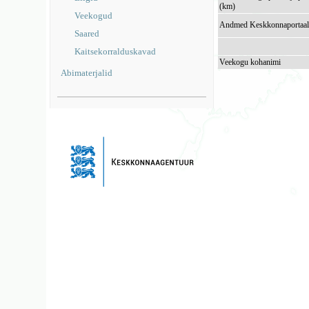
(km)
Veekogud
Andmed Keskkonnaportaal
Saared
Kaitsekorralduskavad
Veekogu kohanimi
Abimaterjalid