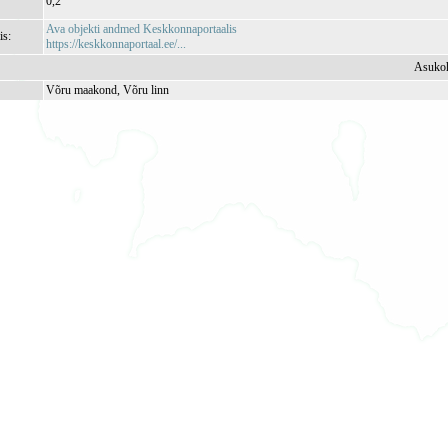
0,2
Ava objekti andmed Keskkonnaportaalis
is:
https://keskkonnaportaal.ee/...
Asuko
Võru maakond, Võru linn