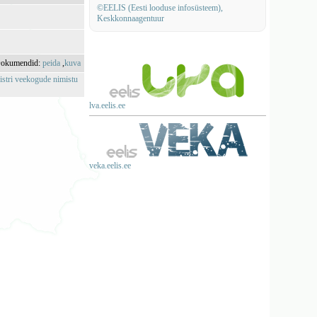
©EELIS (Eesti looduse infosüsteem),
Keskkonnaagentuur
okumendid:
peida
,
kuva
istri veekogude nimistu
lva.eelis.ee
veka.eelis.ee