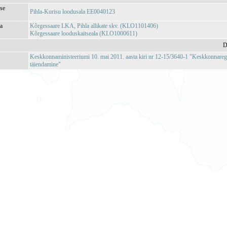
se
Pihla-Kurisu loodusala EE0040123
ja
Kõrgessaare LKA, Pihla allikate skv. (KLO1101406)
Kõrgessaare looduskaitseala (KLO1000611)
D
Keskkonnaministeeriumi 10. mai 2011. aasta kiri nr 12-15/3640-1 "Keskkonnareg
täiendamine"