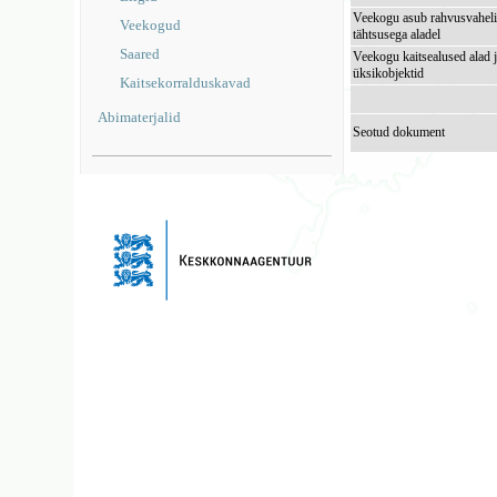
Veekogu asub rahvusvaheli
Veekogud
tähtsusega aladel
Saared
Veekogu kaitsealused alad 
üksikobjektid
Kaitsekorralduskavad
Abimaterjalid
Seotud dokument