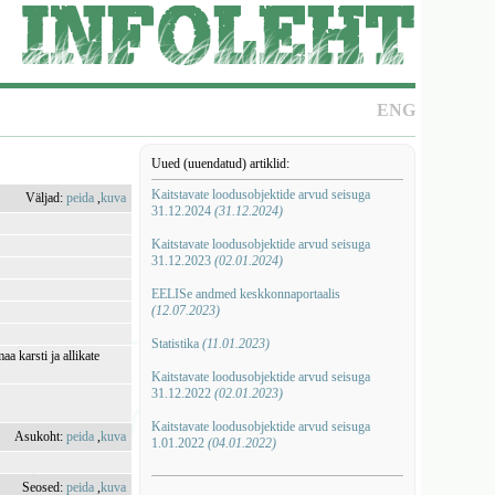
ENG
Uued (uuendatud) artiklid:
Kaitstavate loodusobjektide arvud seisuga
Väljad:
peida
,
kuva
31.12.2024
(31.12.2024)
Kaitstavate loodusobjektide arvud seisuga
31.12.2023
(02.01.2024)
EELISe andmed keskkonnaportaalis
(12.07.2023)
Statistika
(11.01.2023)
aa karsti ja allikate
Kaitstavate loodusobjektide arvud seisuga
31.12.2022
(02.01.2023)
Kaitstavate loodusobjektide arvud seisuga
Asukoht:
peida
,
kuva
1.01.2022
(04.01.2022)
Seosed:
peida
,
kuva