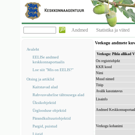
Andmed
Statistika ja viited
Veekogu andmete ku
Avaleht
Veekogu: Pihla allikad
EELISe andmed
On registriobjekt
keskkonnaportaalis
KKR kood
Loe siit "Mis on EELIS?"
Nimi
Otsing ja artiklid
Muud nimed
Tüüp
Kaitstavad alad
Avalik kasutatavus
Rahvusvahelise tähtsusega alad
Lisainfo
Üksikobjektid
Andmed Keskkonnaportaal
Ürglooduse objektid
Pärandkultuuriobjektid
Pargid, puistud
Veekogu kohanimi
Liigid