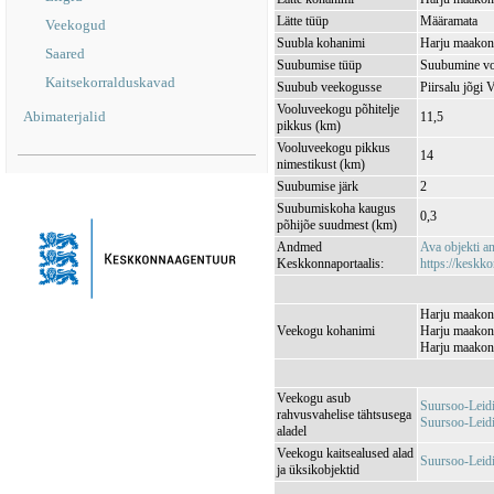
Lätte tüüp
Määramata
Veekogud
Suubla kohanimi
Harju maakond
Saared
Suubumise tüüp
Suubumine vo
Kaitsekorralduskavad
Suubub veekogusse
Piirsalu jõg
Vooluveekogu põhitelje
Abimaterjalid
11,5
pikkus (km)
Vooluveekogu pikkus
14
nimestikust (km)
Suubumise järk
2
Suubumiskoha kaugus
0,3
põhijõe suudmest (km)
Andmed
Ava objekti 
Keskkonnaportaalis:
https://keskko
Harju maakond
Veekogu kohanimi
Harju maakond
Harju maakond
Veekogu asub
Suursoo-Leid
rahvusvahelise tähtsusega
Suursoo-Leid
aladel
Veekogu kaitsealused alad
Suursoo-Leid
ja üksikobjektid