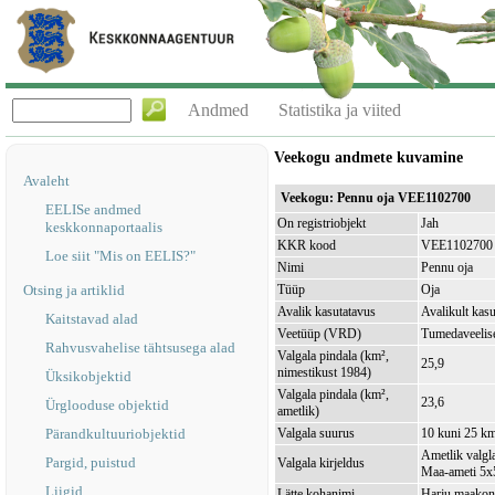
Andmed
Statistika ja viited
Veekogu andmete kuvamine
Avaleht
Veekogu: Pennu oja VEE1102700
EELISe andmed
On registriobjekt
Jah
keskkonnaportaalis
KKR kood
VEE1102700
Loe siit "Mis on EELIS?"
Nimi
Pennu oja
Otsing ja artiklid
Tüüp
Oja
Avalik kasutatavus
Avalikult kasu
Kaitstavad alad
Veetüüp (VRD)
Tumedaveelise
Rahvusvahelise tähtsusega alad
Valgala pindala (km²,
25,9
nimestikust 1984)
Üksikobjektid
Valgala pindala (km²,
23,6
Ürglooduse objektid
ametlik)
Pärandkultuuriobjektid
Valgala suurus
10 kuni 25 k
Ametlik valgla
Pargid, puistud
Valgala kirjeldus
Maa-ameti 5x5
Liigid
Lätte kohanimi
Harju maakond