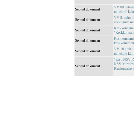
VV 09.detsemb
Seotud dokument
nimekiri" keh
VV 8. märtsi 2
Seotud dokument
veekogude nim
Keskkonnamini
Seotud dokument
"Keskkonnareg
Keskkonnamini
Seotud dokument
keskkonnaseir
VV 18.juuli 1
Seotud dokument
nimekirja kin
"Eesti NSV jõg
NSV Ministri
Seotud dokument
Ratsionaalse 
1.