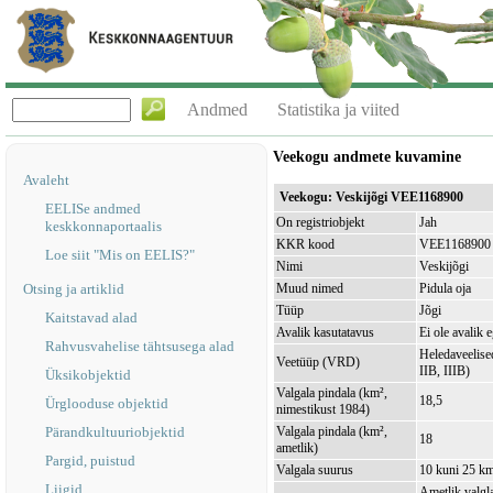
Andmed
Statistika ja viited
Veekogu andmete kuvamine
Avaleht
Veekogu: Veskijõgi VEE1168900
EELISe andmed
On registriobjekt
Jah
keskkonnaportaalis
KKR kood
VEE1168900
Loe siit "Mis on EELIS?"
Nimi
Veskijõgi
Otsing ja artiklid
Muud nimed
Pidula oja
Tüüp
Jõgi
Kaitstavad alad
Avalik kasutatavus
Ei ole avalik 
Rahvusvahelise tähtsusega alad
Heledaveelised
Veetüüp (VRD)
IIB, IIIB)
Üksikobjektid
Valgala pindala (km²,
18,5
Ürglooduse objektid
nimestikust 1984)
Pärandkultuuriobjektid
Valgala pindala (km²,
18
ametlik)
Pargid, puistud
Valgala suurus
10 kuni 25 k
Liigid
Ametlik valgla