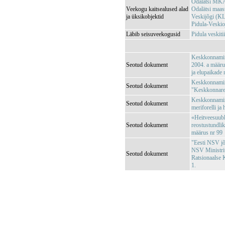
Odalätsi MKA
Veekogu kaitsealused alad
Odalätsi maa
ja üksikobjektid
Veskijõgi (
Pidula-Veski
Läbib seisuveekogusid
Pidula veski
Keskkonnamini
Seotud dokument
2004. a määrus
ja elupaikade
Keskkonnamini
Seotud dokument
"Keskkonnareg
Keskkonnamini
Seotud dokument
meriforelli ja
«Heitveesuubl
Seotud dokument
reostustundli
määrus nr 99
"Eesti NSV jõg
NSV Ministri
Seotud dokument
Ratsionaalse 
1.