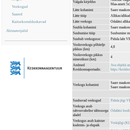
Valgala kirjeldus
Maa-ameti 5x5
Veekogud
Lätte kohanimi
Saare maakond
Saared
Lätte tüüp
Allikas/allika
Kaitsekorralduskavad
Lätte veekogu
Odalätsi all
Suubla kohanimi
Saare maakond
Abimaterjalid
Suubumise tüüp
Suubumine m
Suubub veekogusse
Pidula laht 
Vooluveekogu põhitelje
4,8
pikkus (km)
Vooluveekogu pikkus
4
nimestikust (km)
Andmed
Ava objekti 
Keskkonnaportaalis:
https://keskko
Saare maakond
Veekogu kohanimi
Saare maakond
Suubuvad veekogud
Pidula jõgi 
Veekogu asub
rahvusvahelise tähtsusega
Odalätsi loo
aladel
Veekogus asub kaitstav
Veskijõgi (
kudemis- ja elupaik