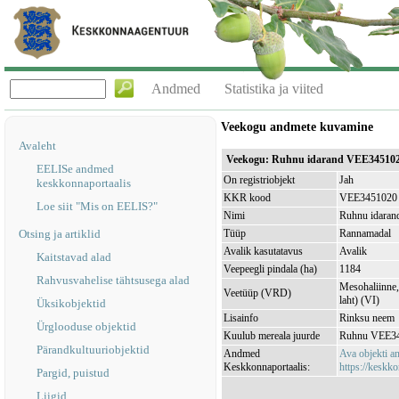
Andmed
Statistika ja viited
Veekogu andmete kuvamine
Avaleht
Veekogu: Ruhnu idarand VEE34510
EELISe andmed
On registriobjekt
Jah
keskkonnaportaalis
KKR kood
VEE3451020
Loe siit "Mis on EELIS?"
Nimi
Ruhnu idaran
Otsing ja artiklid
Tüüp
Rannamadal
Avalik kasutatavus
Avalik
Kaitstavad alad
Veepeegli pindala (ha)
1184
Rahvusvahelise tähtsusega alad
Mesohaliinne, 
Veetüüp (VRD)
laht) (VI)
Üksikobjektid
Lisainfo
Rinksu neem
Ürglooduse objektid
Kuulub mereala juurde
Ruhnu VEE3
Pärandkultuuriobjektid
Andmed
Ava objekti 
Keskkonnaportaalis:
https://keskko
Pargid, puistud
Liigid