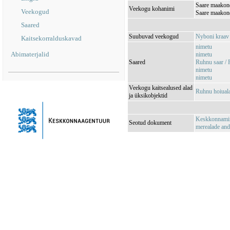
Saare maakon
Veekogu kohanimi
Veekogud
Saare maakon
Saared
Suubuvad veekogud
Nyboni kraa
Kaitsekorralduskavad
nimetu
Abimaterjalid
nimetu
Saared
Ruhnu saar /
nimetu
nimetu
Veekogu kaitsealused alad
Ruhnu hoiua
ja üksikobjektid
Keskkonnamini
Seotud dokument
merealade an