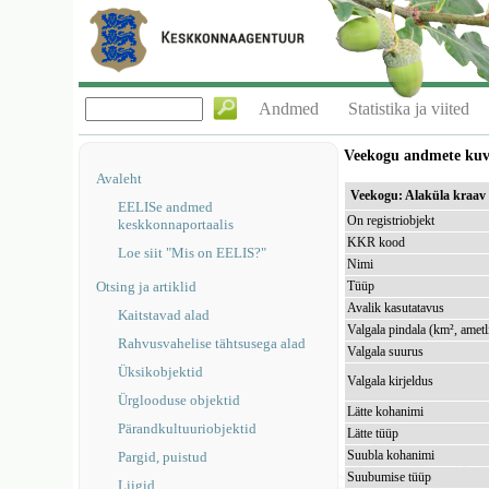
Andmed
Statistika ja viited
Veekogu andmete ku
Avaleht
Veekogu: Alaküla kraa
EELISe andmed
On registriobjekt
keskkonnaportaalis
KKR kood
Loe siit "Mis on EELIS?"
Nimi
Otsing ja artiklid
Tüüp
Avalik kasutatavus
Kaitstavad alad
Valgala pindala (km², ametl
Rahvusvahelise tähtsusega alad
Valgala suurus
Üksikobjektid
Valgala kirjeldus
Ürglooduse objektid
Lätte kohanimi
Pärandkultuuriobjektid
Lätte tüüp
Suubla kohanimi
Pargid, puistud
Suubumise tüüp
Liigid