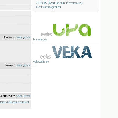
©EELIS (Eesti looduse infosüsteem),
Keskkonnaagentuur
Asukoht:
peida
,
kuva
lva.eelis.ee
veka.eelis.ee
Seosed:
peida
,
kuva
okumendid:
peida
,
kuva
istri veekogude nimistu