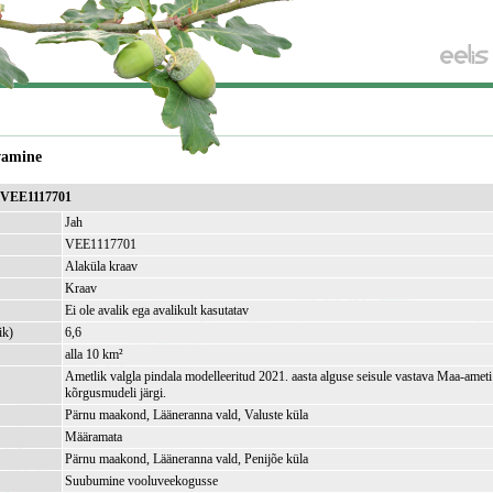
vamine
v VEE1117701
Jah
VEE1117701
Alaküla kraav
Kraav
Ei ole avalik ega avalikult kasutatav
ik)
6,6
alla 10 km²
Ametlik valgla pindala modelleeritud 2021. aasta alguse seisule vastava Maa-amet
kõrgusmudeli järgi.
Pärnu maakond, Lääneranna vald, Valuste küla
Määramata
Pärnu maakond, Lääneranna vald, Penijõe küla
Suubumine vooluveekogusse