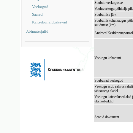
Suubub veekogusse
Veekogud
Vooluveekogu põhitelje pi
Saared
Suubumise järk
Suubumiskoha kaugus põhi
Kaitsekorralduskavad
suudmest (km)
Abimaterjalid
Andmed Keskkonnaportaal
Veekogu kohanimi
Suubuvad veekogud
Veekogu asub rahvusvaheli
tähtsusega aladel
Veekogu kaitsealused alad 
üksikobjektid
Seotud dokument