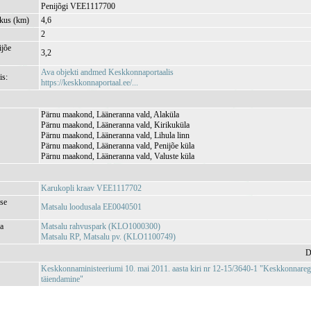
Penijõgi VEE1117700
kkus (km)
4,6
2
jõe
3,2
Ava objekti andmed Keskkonnaportaalis
is:
https://keskkonnaportaal.ee/...
Pärnu maakond, Lääneranna vald, Alaküla
Pärnu maakond, Lääneranna vald, Kirikuküla
Pärnu maakond, Lääneranna vald, Lihula linn
Pärnu maakond, Lääneranna vald, Penijõe küla
Pärnu maakond, Lääneranna vald, Valuste küla
Karukopli kraav VEE1117702
se
Matsalu loodusala EE0040501
ja
Matsalu rahvuspark (KLO1000300)
Matsalu RP, Matsalu pv. (KLO1100749)
D
Keskkonnaministeeriumi 10. mai 2011. aasta kiri nr 12-15/3640-1 "Keskkonnareg
täiendamine"