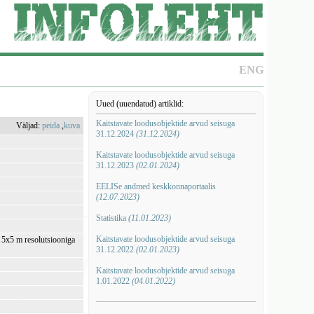
ENG
Uued (uuendatud) artiklid:
Kaitstavate loodusobjektide arvud seisuga
Väljad:
peida
,
kuva
31.12.2024
(31.12.2024)
Kaitstavate loodusobjektide arvud seisuga
31.12.2023
(02.01.2024)
EELISe andmed keskkonnaportaalis
(12.07.2023)
Statistika
(11.01.2023)
Kaitstavate loodusobjektide arvud seisuga
i 5x5 m resolutsiooniga
31.12.2022
(02.01.2023)
Kaitstavate loodusobjektide arvud seisuga
1.01.2022
(04.01.2022)