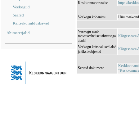
Keskkonnaportaalis:
https://keskko
Veekogud
Saared
Veekogu kohanimi
Hiiu maakond,
Kaitsekorralduskavad
Veekogu asub
Abimaterjalid
rahvusvahelise tähtsusega
Kõrgessaare-
aladel
Veekogu kaitsealused alad
Kõrgessaare-
ja üksikobjektid
Keskkonnamini
Seotud dokument
"Keskkonnareg