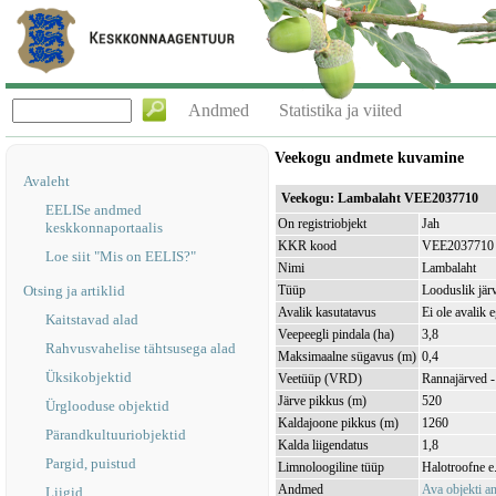
Andmed
Statistika ja viited
Veekogu andmete kuvamine
Avaleht
Veekogu: Lambalaht VEE2037710
EELISe andmed
On registriobjekt
Jah
keskkonnaportaalis
KKR kood
VEE2037710
Loe siit "Mis on EELIS?"
Nimi
Lambalaht
Otsing ja artiklid
Tüüp
Looduslik jär
Avalik kasutatavus
Ei ole avalik 
Kaitstavad alad
Veepeegli pindala (ha)
3,8
Rahvusvahelise tähtsusega alad
Maksimaalne sügavus (m)
0,4
Üksikobjektid
Veetüüp (VRD)
Rannajärved -
Järve pikkus (m)
520
Ürglooduse objektid
Kaldajoone pikkus (m)
1260
Pärandkultuuriobjektid
Kalda liigendatus
1,8
Pargid, puistud
Limnoloogiline tüüp
Halotroofne e.
Andmed
Ava objekti 
Liigid