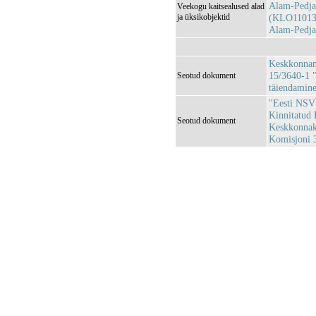
Alam-Pedja
Veekogu kaitsealused alad
ja üksikobjektid
(KLO11013
Alam-Pedja
Keskkonnami
15/3640-1 "
Seotud dokument
täiendamin
"Eesti NSV 
Kinnitatud 
Seotud dokument
Keskkonnaka
Komisjoni 3