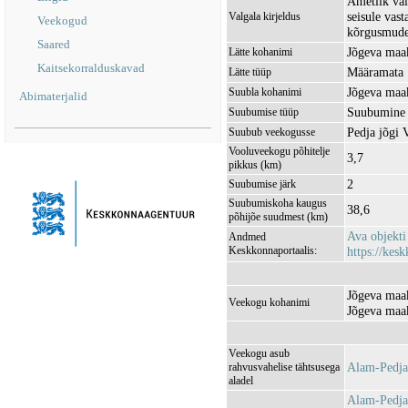
Ametlik val
seisule vas
Valgala kirjeldus
Veekogud
kõrgusmudel
Saared
Jõgeva maak
Lätte kohanimi
Kaitsekorralduskavad
Määramata
Lätte tüüp
Jõgeva maak
Suubla kohanimi
Abimaterjalid
Suubumine 
Suubumise tüüp
Pedja jõgi
Suubub veekogusse
Vooluveekogu põhitelje
3,7
pikkus (km)
2
Suubumise järk
Suubumiskoha kaugus
38,6
põhijõe suudmest (km)
Ava objekt
Andmed
Keskkonnaportaalis:
https://kesk
Jõgeva maak
Veekogu kohanimi
Jõgeva maak
Veekogu asub
Alam-Pedja
rahvusvahelise tähtsusega
aladel
Alam-Pedja