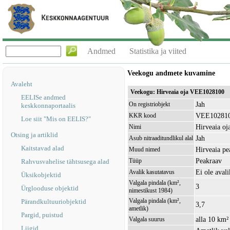
Andmed
Statistika ja viited
Veekogu andmete kuvamine
Avaleht
Veekogu: Hirveaia oja VEE1028100
EELISe andmed
Jah
On registriobjekt
keskkonnaportaalis
VEE10281
KKR kood
Loe siit "Mis on EELIS?"
Hirveaia oj
Nimi
Otsing ja artiklid
Jah
Asub nitraaditundlikul alal
Kaitstavad alad
Hirveaia pe
Muud nimed
Peakraav
Tüüp
Rahvusvahelise tähtsusega alad
Ei ole avali
Avalik kasutatavus
Üksikobjektid
Valgala pindala (km²,
3
Ürglooduse objektid
nimestikust 1984)
Valgala pindala (km²,
Pärandkultuuriobjektid
3,7
ametlik)
Pargid, puistud
alla 10 km²
Valgala suurus
Liigid