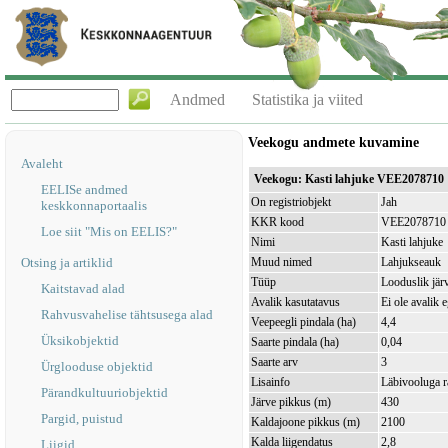
Andmed
Statistika ja viited
Veekogu andmete kuvamine
Avaleht
Veekogu: Kasti lahjuke VEE2078710
EELISe andmed
On registriobjekt
Jah
keskkonnaportaalis
KKR kood
VEE2078710
Loe siit "Mis on EELIS?"
Nimi
Kasti lahjuke
Otsing ja artiklid
Muud nimed
Lahjukseauk
Tüüp
Looduslik jär
Kaitstavad alad
Avalik kasutatavus
Ei ole avalik 
Rahvusvahelise tähtsusega alad
Veepeegli pindala (ha)
4,4
Üksikobjektid
Saarte pindala (ha)
0,04
Saarte arv
3
Ürglooduse objektid
Lisainfo
Läbivooluga r
Pärandkultuuriobjektid
Järve pikkus (m)
430
Pargid, puistud
Kaldajoone pikkus (m)
2100
Kalda liigendatus
2,8
Liigid