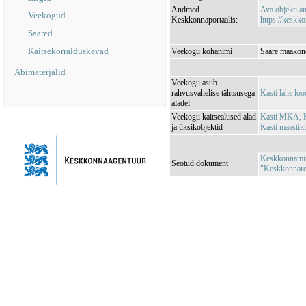
Andmed
Ava objekti 
Veekogud
Keskkonnaportaalis:
https://keskko
Saared
Kaitsekorralduskavad
Veekogu kohanimi
Saare maakond
Abimaterjalid
Veekogu asub
rahvusvahelise tähtsusega
Kasti lahe lo
aladel
Veekogu kaitsealused alad
Kasti MKA, K
ja üksikobjektid
Kasti maasti
Keskkonnamini
Seotud dokument
"Keskkonnareg