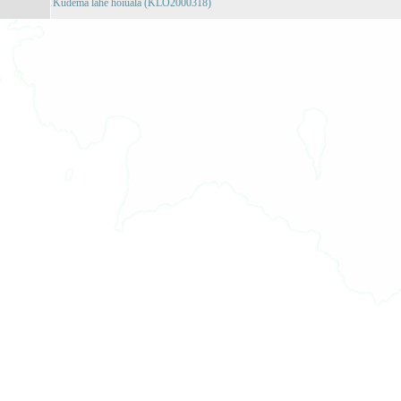
Küdema lahe hoiuala (KLO2000318)