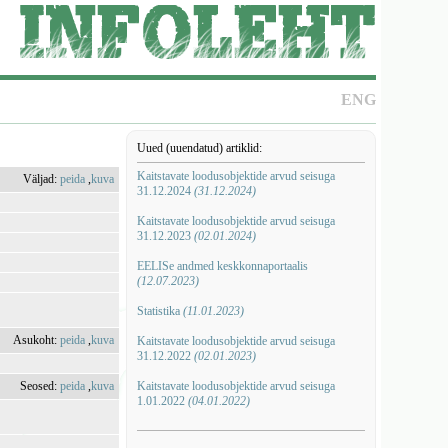
ENG
Uued (uuendatud) artiklid:
Kaitstavate loodusobjektide arvud seisuga
Väljad:
peida
,
kuva
31.12.2024
(31.12.2024)
Kaitstavate loodusobjektide arvud seisuga
31.12.2023
(02.01.2024)
EELISe andmed keskkonnaportaalis
(12.07.2023)
Statistika
(11.01.2023)
Asukoht:
peida
,
kuva
Kaitstavate loodusobjektide arvud seisuga
31.12.2022
(02.01.2023)
Seosed:
peida
,
kuva
Kaitstavate loodusobjektide arvud seisuga
1.01.2022
(04.01.2022)