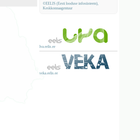
©EELIS (Eesti looduse infosüsteem),
Keskkonnaagentuur
lva.eelis.ee
veka.eelis.ee