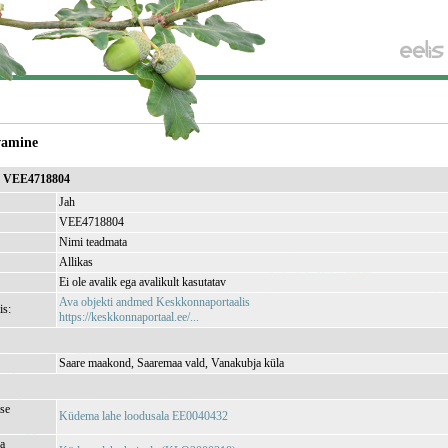
vamine
a VEE4718804
Jah
VEE4718804
Nimi teadmata
Allikas
Ei ole avalik ega avalikult kasutatav
Ava objekti andmed Keskkonnaportaalis
is:
https://keskkonnaportaal.ee/...
Saare maakond, Saaremaa vald, Vanakubja küla
se
Küdema lahe loodusala EE0040432
ja