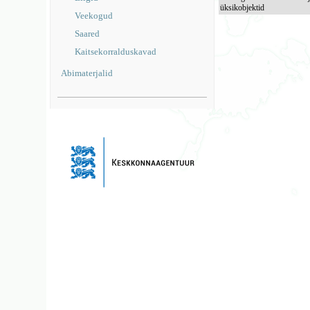
üksikobjektid
Veekogud
Saared
Kaitsekorralduskavad
Abimaterjalid