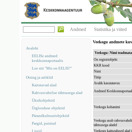
Andmed
Statistika ja viited
Veekogu andmete ku
Avaleht
Veekogu: Nimi teadmat
EELISe andmed
On registriobjekt
keskkonnaportaalis
KKR kood
Loe siit "Mis on EELIS?"
Nimi
Otsing ja artiklid
Tüüp
Avalik kasutatavus
Kaitstavad alad
Andmed Keskkonnaportaal
Rahvusvahelise tähtsusega alad
Üksikobjektid
Veekogu kohanimi
Ürglooduse objektid
Pärandkultuuriobjektid
Veekogu asub rahvusvaheli
Pargid, puistud
tähtsusega aladel
Liigid
Veekogu kaitsealused alad 