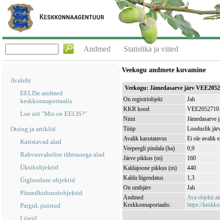
Andmed
Statistika ja viited
Veekogu andmete kuvamine
Avaleht
Veekogu: Jämedasarve järv VEE205
EELISe andmed
On registriobjekt
Jah
keskkonnaportaalis
KKR kood
VEE2052710
Loe siit "Mis on EELIS?"
Nimi
Jämedasarve j
Otsing ja artiklid
Tüüp
Looduslik jär
Avalik kasutatavus
Ei ole avalik 
Kaitstavad alad
Veepeegli pindala (ha)
0,9
Rahvusvahelise tähtsusega alad
Järve pikkus (m)
160
Üksikobjektid
Kaldajoone pikkus (m)
440
Kalda liigendatus
1,3
Ürglooduse objektid
On umbjärv
Jah
Pärandkultuuriobjektid
Andmed
Ava objekti 
Keskkonnaportaalis:
https://keskko
Pargid, puistud
Liigid