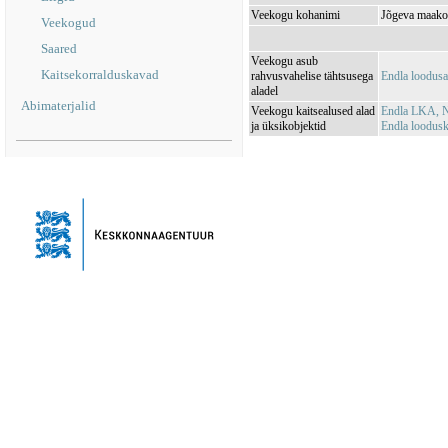
Veekogu kohanimi
Jõgeva maako
Veekogud
Saared
Veekogu asub
Kaitsekorralduskavad
rahvusvahelise tähtsusega
Endla loodus
aladel
Abimaterjalid
Veekogu kaitsealused alad
Endla LKA, N
ja üksikobjektid
Endla loodus